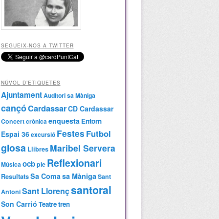
SEGUEIX-NOS A TWITTER
NÚVOL D’ETIQUETES
Ajuntament
Auditori sa Màniga
cançó
Cardassar
CD Cardassar
enquesta
Entorn
Concert
crònica
Festes
Futbol
Espai 36
excursió
glosa
Maribel Servera
Llibres
Reflexionari
ocb
Música
ple
Sa Coma
sa Màniga
Resultats
Sant
santoral
Sant Llorenç
Antoni
Son Carrió
Teatre
tren