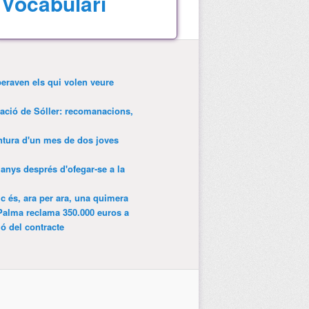
Vocabulari
peraven els qui volen veure
tació de Sóller: recomanacions,
entura d'un mes de dos joves
anys després d'ofegar-se a la
ic és, ara per ara, una quimera
Palma reclama 350.000 euros a
ió del contracte