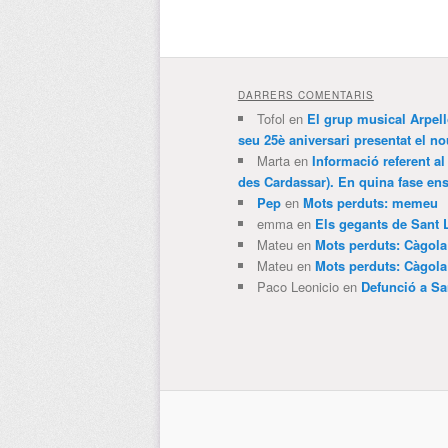
DARRERS COMENTARIS
Tofol
en
El grup musical Arpel
seu 25è aniversari presentat el
Marta
en
Informació referent al
des Cardassar). En quina fase e
Pep
en
Mots perduts: memeu
emma
en
Els gegants de Sant 
Mateu
en
Mots perduts: Càgol
Mateu
en
Mots perduts: Càgol
Paco Leonicio
en
Defunció a Sa