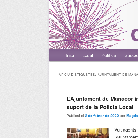
Menú principal
Inici
Aneu al contingut principal
Aneu al contingut secundari
Local
Política
Succe
ARXIU D'ETIQUETES:
AJUNTAMENT DE MAN
L’Ajuntament de Manacor i
suport de la Policia Local
Publicat el
2 de febrer de 2022
per
Magda
Vuit agents
l’Ajuntamen