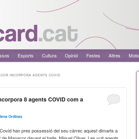
ssos
Esports
Cultura
Opinió
Festes
Altres
Mots
ACOR INCORPORA AGENTS COVID
ncorpora 8 agents COVID com a
lena Ordinas
 Covid han pres possessió del seu càrrec aquest dimarts a
t de Manacor davant el batle, Miquel Oliver. Les vuit agents