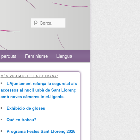
Cerca
 perduts
Feminisme
Llengua
MÉS VISITATS DE LA SETMANA:
L’Ajuntament reforça la seguretat als
accessos al nucli urbà de Sant Llorenç
amb noves càmeres intel·ligents.
Exhibició de gloses
Què en trobau?
Programa Festes Sant Llorenç 2026