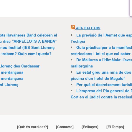
ARA BALEARS
lots Havaneres Band celebren el
La previsió de l’Aemet que es
 nou disc “ARPELLOTS A BANDA”
l’eclipsi
 nou Institut (IES Sant Llorenç
Guia pràctica per a la manifes
ns trobam? Quin camí queda?
restriccions i tot el que cal saber
De Mallorca a l'Himàlaia: l'av
Llorenç des Cardassar
mallorquins
a merdançana
En estat greu una nina de dos 
a merdançana
piscina d'un hotel de Magaluf
nt Llorenç
Per què el decreixement turíst
L'empresa del Pla general de 
Cort en el judici contra la resciss
[Què és card.cat?]
[Contacte]
[Enllaços]
[El Temps]