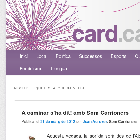
Menú principal
Inici
Aneu al contingut principal
Aneu al contingut secundari
Local
Política
Successos
Esports
Cu
Feminisme
Llengua
ARXIU D'ETIQUETES:
ALQUERIA VELLA
A caminar s’ha dit! amb Som Carrioners
Publicat el
21 de març de 2012
per
Joan Adrover
, Som Carrioners
Aquesta vegada, la sortida serà des de l’Alq