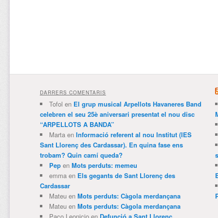
DARRERS COMENTARIS
Tofol
en
El grup musical Arpellots Havaneres Band
celebren el seu 25è aniversari presentat el nou disc
“ARPELLOTS A BANDA”
Marta
en
Informació referent al nou Institut (IES
Sant Llorenç des Cardassar). En quina fase ens
trobam? Quin camí queda?
Pep
en
Mots perduts: memeu
emma
en
Els gegants de Sant Llorenç des
Cardassar
Mateu
en
Mots perduts: Càgola merdançana
Mateu
en
Mots perduts: Càgola merdançana
Paco Leonicio
en
Defunció a Sant Llorenç