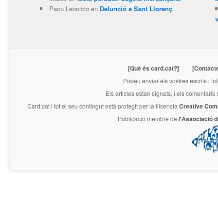
Paco Leonicio
en
Defunció a Sant Llorenç
[Què és card.cat?]
[Contact
Podeu enviar els vostres escrits i fo
Els articles estan signats, i els comentaris
Card.cat
i tot el seu contingut està protegit per la llicencia
Creative Com
Publicació membre de
l'Associació 