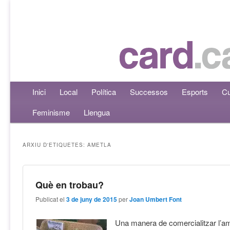
Menú principal
Inici
Aneu al contingut principal
Aneu al contingut secundari
Local
Política
Successos
Esports
Cu
Feminisme
Llengua
ARXIU D'ETIQUETES:
AMETLA
Què en trobau?
Publicat el
3 de juny de 2015
per
Joan Umbert Font
Una manera de comercialitzar l’am