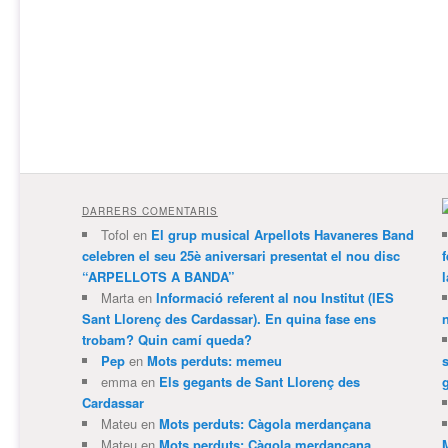
DARRERS COMENTARIS
Tofol
en
El grup musical Arpellots Havaneres Band
celebren el seu 25è aniversari presentat el nou disc
“ARPELLOTS A BANDA”
Marta
en
Informació referent al nou Institut (IES
Sant Llorenç des Cardassar). En quina fase ens
trobam? Quin camí queda?
Pep
en
Mots perduts: memeu
emma
en
Els gegants de Sant Llorenç des
Cardassar
Mateu
en
Mots perduts: Càgola merdançana
Mateu
en
Mots perduts: Càgola merdançana