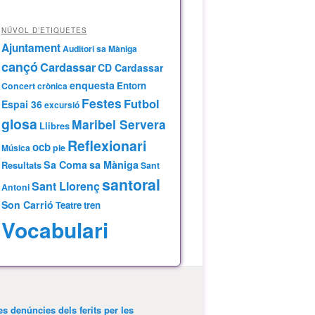
NÚVOL D’ETIQUETES
Ajuntament
Auditori sa Màniga
cançó
Cardassar
CD Cardassar
enquesta
Entorn
Concert
crònica
Festes
Futbol
Espai 36
excursió
glosa
Maribel Servera
Llibres
Reflexionari
ocb
Música
ple
Sa Coma
sa Màniga
Resultats
Sant
santoral
Sant Llorenç
Antoni
Son Carrió
Teatre
tren
Vocabulari
es denúncies dels ferits per les