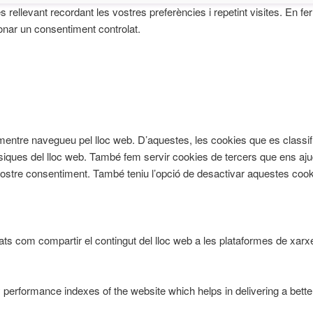
és rellevant recordant les vostres preferències i repetint visites. En 
onar un consentiment controlat.
cia mentre navegueu pel lloc web. D’aquestes, les cookies que es cl
àsiques del lloc web. També fem servir cookies de tercers que ens aju
re consentiment. També teniu l’opció de desactivar aquestes cookie
ts com compartir el contingut del lloc web a les plataformes de xarxes
rformance indexes of the website which helps in delivering a better 