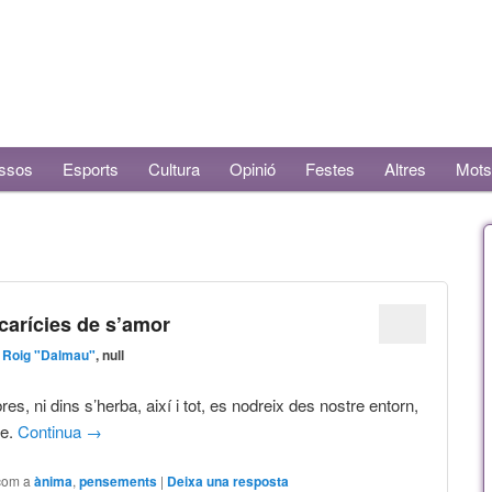
ssos
Esports
Cultura
Opinió
Festes
Altres
Mots
arícies de s’amor
 Roig "Dalmau"
, null
es, ni dins s’herba, així i tot, es nodreix des nostre entorn,
re.
Continua
→
 com a
ànima
,
pensements
|
Deixa una resposta