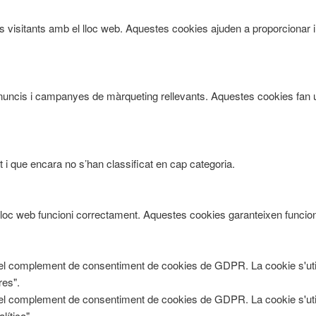
ls visitants amb el lloc web. Aquestes cookies ajuden a proporcionar 
ts anuncis i campanyes de màrqueting rellevants. Aquestes cookies fan 
 i que encara no s’han classificat en cap categoria.
oc web funcioni correctament. Aquestes cookies garanteixen funcional
 el complement de consentiment de cookies de GDPR. La cookie s'util
res".
 el complement de consentiment de cookies de GDPR. La cookie s'util
lítica".