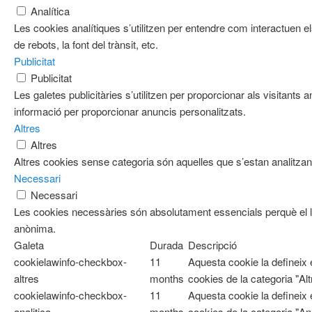
Analítica
Les cookies analítiques s’utilitzen per entendre com interactuen e
de rebots, la font del trànsit, etc.
Publicitat
Publicitat
Les galetes publicitàries s’utilitzen per proporcionar als visitan
informació per proporcionar anuncis personalitzats.
Altres
Altres
Altres cookies sense categoria són aquelles que s’estan analitzant
Necessari
Necessari
Les cookies necessàries són absolutament essencials perquè el ll
anònima.
Galeta
Durada
Descripció
cookielawinfo-checkbox-
11
Aquesta cookie la defineix
altres
months
cookies de la categoria "Alt
cookielawinfo-checkbox-
11
Aquesta cookie la defineix
analitica
months
cookies de la categoria "Ana