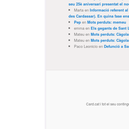
seu 25è aniversari presentat el
Marta
en
Informació referent al
des Cardassar). En quina fase e
Pep
en
Mots perduts: memeu
emma
en
Els gegants de Sant 
Mateu
en
Mots perduts: Càgol
Mateu
en
Mots perduts: Càgol
Paco Leonicio
en
Defunció a Sa
Card.cat
i tot el seu conting