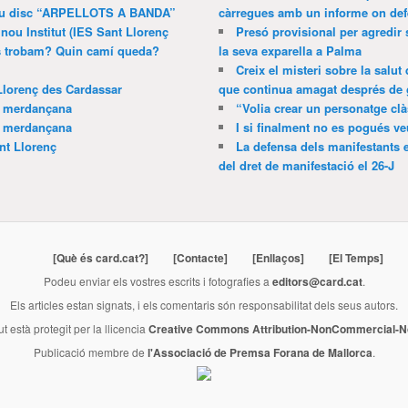
 nou disc “ARPELLOTS A BANDA”
càrregues amb un informe on def
 nou Institut (IES Sant Llorenç
Presó provisional per agredir
ns trobam? Quin camí queda?
la seva exparella a Palma
Creix el misteri sobre la salut
Llorenç des Cardassar
que continua amagat després de 
a merdançana
“Volia crear un personatge clà
a merdançana
I si finalment no es pogués ve
nt Llorenç
La defensa dels manifestants 
del dret de manifestació el 26-J
[Què és card.cat?]
[Contacte]
[Enllaços]
[El Temps]
Podeu enviar els vostres escrits i fotografies a
editors@card.cat
.
Els articles estan signats, i els comentaris són responsabilitat dels seus autors.
ut està protegit per la llicencia
Creative Commons Attribution-NonCommercial-No
Publicació membre de
l'Associació de Premsa Forana de Mallorca
.