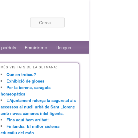
Cerca
 perduts
Feminisme
Llengua
MÉS VISITATS DE LA SETMANA:
Què en trobau?
Exhibició de gloses
Per la berena, caragols
homeopàtics
L’Ajuntament reforça la seguretat als
accessos al nucli urbà de Sant Llorenç
amb noves càmeres intel·ligents.
Fins aquí hem arribat!
Finlàndia. El millor sistema
educatiu del món