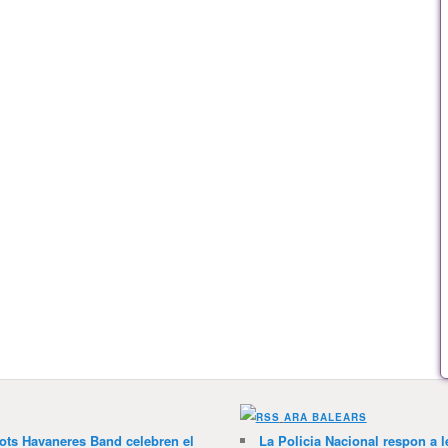
ARA BALEARS
lots Havaneres Band celebren el
La Policia Nacional respon a l