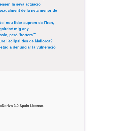
ensen la seva actuació
 sexualment de la neta menor de
 del nou líder suprem de l'Iran,
gairebé mig any
ssic, però ‘hortera’”
ure l'eclipsi des de Mallorca?
estudia denunciar la vulneració
Derivs 3.0 Spain License
.