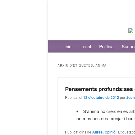
Menú principal
Inici
Aneu al contingut principal
Aneu al contingut secundari
Local
Política
Succe
ARXIU D'ETIQUETES:
ÀNIMA
Pensements profunds:ses c
Publicat el
12 d'octubre de 2012
per
Joan
S’ànima no creix en es arbr
com es cos des menjar i beu
Publicat dins de
Altres
,
Opinió
|
Etiquetat