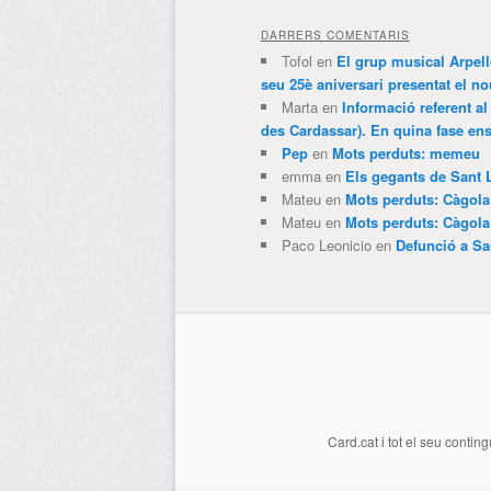
DARRERS COMENTARIS
Tofol
en
El grup musical Arpel
seu 25è aniversari presentat el
Marta
en
Informació referent al
des Cardassar). En quina fase e
Pep
en
Mots perduts: memeu
emma
en
Els gegants de Sant 
Mateu
en
Mots perduts: Càgol
Mateu
en
Mots perduts: Càgol
Paco Leonicio
en
Defunció a Sa
Card.cat
i tot el seu conting