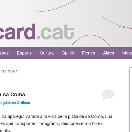
ssos
Esports
Cultura
Opinió
Festes
Altres
Mots
A SA COMA
 a sa Coma
1
agdalena Ordinas
 ha aparegut varada a la vora de la platja de sa Coma, una
les que transporten immigrants, desconeixem a hores
talls.