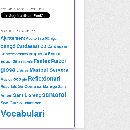
SEGUEIX-NOS A TWITTER
NÚVOL D’ETIQUETES
Ajuntament
Auditori sa Màniga
cançó
Cardassar
CD Cardassar
enquesta
Entorn
Concert
crònica
Festes
Futbol
Espai 36
excursió
glosa
Maribel Servera
Llibres
Reflexionari
ocb
Música
ple
Sa Coma
sa Màniga
Resultats
Sant
santoral
Sant Llorenç
Antoni
Son Carrió
Teatre
tren
Vocabulari