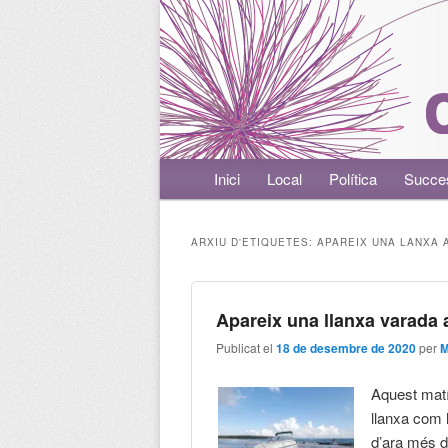
Menú principal
Inici
Aneu al contingut principal
Aneu al contingut secundari
Local
Política
Succe
ARXIU D'ETIQUETES:
APAREIX UNA LANXA 
Apareix una llanxa varada
Publicat el
18 de desembre de 2020
per
M
Aquest matí
llanxa com 
d’ara més de