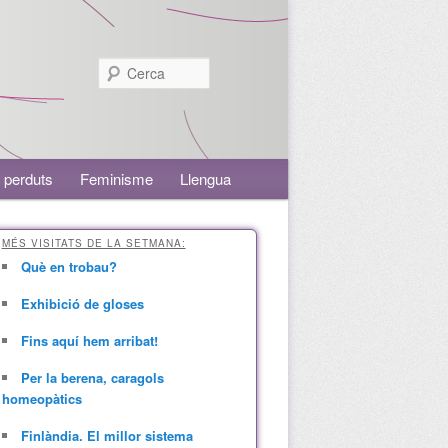
Cerca
 perduts
Feminisme
Llengua
MÉS VISITATS DE LA SETMANA:
Què en trobau?
Exhibició de gloses
Fins aquí hem arribat!
Per la berena, caragols
homeopàtics
Finlàndia. El millor sistema