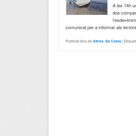
A les 14h un
dos company
l’esdevenim
comunicat per a informar als lector
Publicat dins de
Altres
,
Sa Costa
|
Etiquet