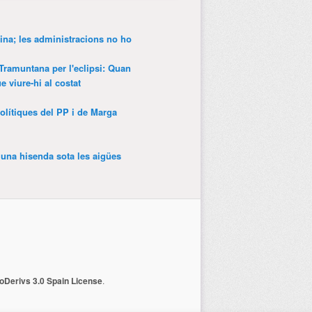
ina; les administracions no ho
 Tramuntana per l'eclipsi: Quan
 viure-hi al costat
olítiques del PP i de Marga
’una hisenda sota les aigües
Derivs 3.0 Spain License
.