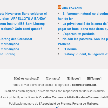
ARA BALEARS
lots Havaneres Band celebren el
El fenomen natural no discrim
 nou disc “ARPELLOTS A BANDA”
han de fer
 nou Institut (IES Sant Llorenç
La privatització de la serra de
ns trobam? Quin camí queda?
pagar un hotel dona més drets que
L’oportunitat perduda
Llorenç des Cardassar
No són les pasteres. Són les p
a merdançana
Prohens
a merdançana
L'Encruia
nt Llorenç
L’estany Pudent, la llegenda d
[Què és card.cat?]
[Contacte]
[Enllaços]
[El Temps]
Podeu enviar els vostres escrits i fotografies a
editors@card.cat
.
Els articles estan signats, i els comentaris són responsabilitat dels seus autors.
ut està protegit per la llicencia
Creative Commons Attribution-NonCommercial-No
Publicació membre de
l'Associació de Premsa Forana de Mallorca
.