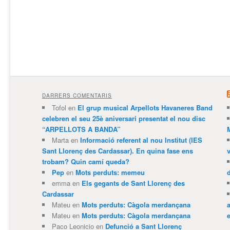
DARRERS COMENTARIS
Tofol
en
El grup musical Arpellots Havaneres Band
celebren el seu 25è aniversari presentat el nou disc
“ARPELLOTS A BANDA”
Marta
en
Informació referent al nou Institut (IES
Sant Llorenç des Cardassar). En quina fase ens
trobam? Quin camí queda?
Pep
en
Mots perduts: memeu
emma
en
Els gegants de Sant Llorenç des
Cardassar
Mateu
en
Mots perduts: Càgola merdançana
Mateu
en
Mots perduts: Càgola merdançana
e
Paco Leonicio
en
Defunció a Sant Llorenç