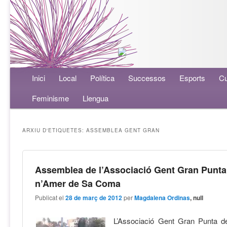
Menú principal
Inici
Aneu al contingut principal
Aneu al contingut secundari
Local
Política
Successos
Esports
Cu
Feminisme
Llengua
ARXIU D'ETIQUETES:
ASSEMBLEA GENT GRAN
Assemblea de l’Associació Gent Gran Punta
n’Amer de Sa Coma
Publicat el
28 de març de 2012
per
Magdalena Ordinas
, null
L’Associació Gent Gran Punta d