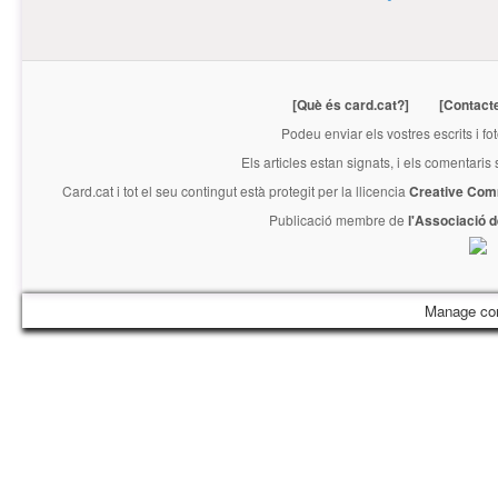
[Què és card.cat?]
[Contact
Podeu enviar els vostres escrits i fo
Els articles estan signats, i els comentaris
Card.cat
i tot el seu contingut està protegit per la llicencia
Creative Com
Publicació membre de
l'Associació 
Manage co