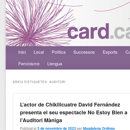
Menú principal
Inici
Aneu al contingut principal
Aneu al contingut secundari
Local
Política
Successos
Esports
Cu
Feminisme
Llengua
ARXIU D'ETIQUETES:
AUDITORI
L’actor de Chikilicuatre David Fernández
presenta el seu espectacle No Estoy Bien a
l’Auditori Màniga
Publicat el
3 de novembre de 2023
per
Magdalena Ordinas