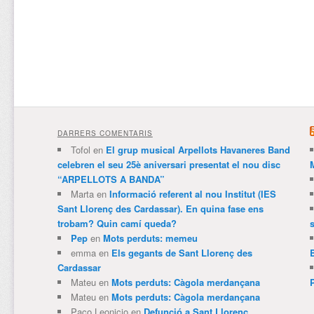
DARRERS COMENTARIS
Tofol
en
El grup musical Arpellots Havaneres Band
celebren el seu 25è aniversari presentat el nou disc
“ARPELLOTS A BANDA”
Marta
en
Informació referent al nou Institut (IES
Sant Llorenç des Cardassar). En quina fase ens
trobam? Quin camí queda?
Pep
en
Mots perduts: memeu
emma
en
Els gegants de Sant Llorenç des
Cardassar
Mateu
en
Mots perduts: Càgola merdançana
Mateu
en
Mots perduts: Càgola merdançana
Paco Leonicio
en
Defunció a Sant Llorenç