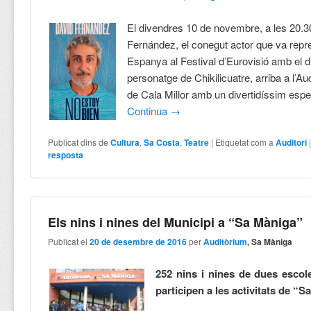
El divendres 10 de novembre, a les 20.3
Fernández, el conegut actor que va repr
Espanya al Festival d’Eurovisió amb el di
personatge de Chikilicuatre, arriba a l’Au
de Cala Millor amb un divertidíssim espe
Continua
→
Publicat dins de
Cultura
,
Sa Costa
,
Teatre
|
Etiquetat com a
Auditori
resposta
Els nins i nines del Municipi a “Sa Màniga”
Publicat el
20 de desembre de 2016
per
Auditòrium
, Sa Màniga
252 nins i nines de dues escol
participen a les activitats de “S