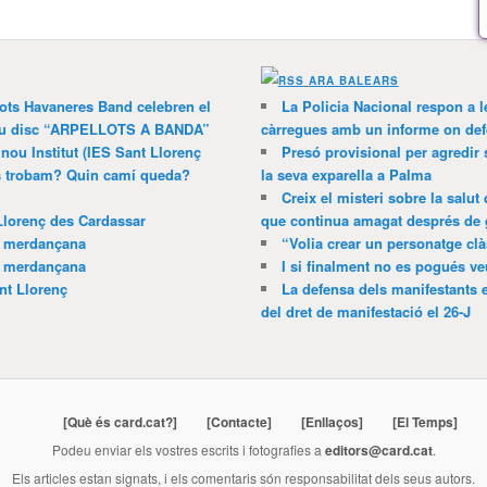
ARA BALEARS
lots Havaneres Band celebren el
La Policia Nacional respon a l
 nou disc “ARPELLOTS A BANDA”
càrregues amb un informe on def
 nou Institut (IES Sant Llorenç
Presó provisional per agredir
ns trobam? Quin camí queda?
la seva exparella a Palma
Creix el misteri sobre la salut
Llorenç des Cardassar
que continua amagat després de 
a merdançana
“Volia crear un personatge clà
a merdançana
I si finalment no es pogués ve
nt Llorenç
La defensa dels manifestants 
del dret de manifestació el 26-J
[Què és card.cat?]
[Contacte]
[Enllaços]
[El Temps]
Podeu enviar els vostres escrits i fotografies a
editors@card.cat
.
Els articles estan signats, i els comentaris són responsabilitat dels seus autors.