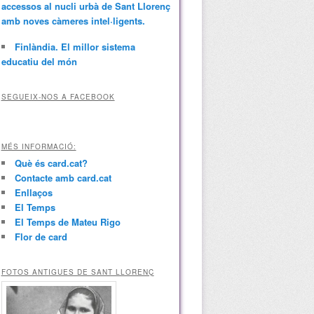
accessos al nucli urbà de Sant Llorenç
amb noves càmeres intel·ligents.
Finlàndia. El millor sistema
educatiu del món
SEGUEIX-NOS A FACEBOOK
MÉS INFORMACIÓ:
Què és card.cat?
Contacte amb card.cat
Enllaços
El Temps
El Temps de Mateu Rigo
Flor de card
FOTOS ANTIGUES DE SANT LLORENÇ