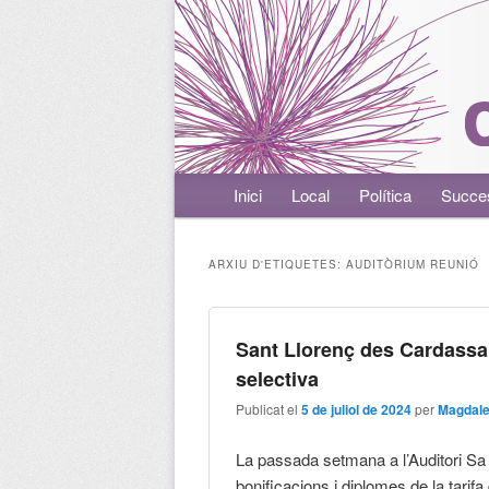
Menú principal
Inici
Aneu al contingut principal
Aneu al contingut secundari
Local
Política
Succe
ARXIU D'ETIQUETES:
AUDITÒRIUM REUNIÓ
Sant Llorenç des Cardassar
selectiva
Publicat el
5 de juliol de 2024
per
Magdale
La passada setmana a l’Auditori Sa 
bonificacions i diplomes de la tarifa