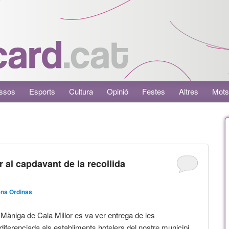
ssos
Esports
Cultura
Opinió
Festes
Altres
Mots
 al capdavant de la recollida
na Ordinas
Màniga de Cala Millor es va ver entrega de les
 diferenciada als establiments hotelers del nostre municipi.