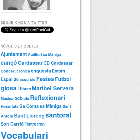
SEGUEIX-NOS A TWITTER
NÚVOL D’ETIQUETES
Ajuntament
Auditori sa Màniga
cançó
Cardassar
CD Cardassar
enquesta
Entorn
Concert
crònica
Festes
Futbol
Espai 36
excursió
glosa
Maribel Servera
Llibres
Reflexionari
ocb
Música
ple
Sa Coma
sa Màniga
Resultats
Sant
santoral
Sant Llorenç
Antoni
Son Carrió
Teatre
tren
Vocabulari