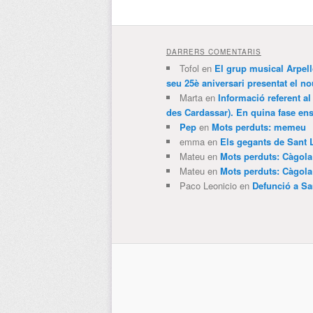
DARRERS COMENTARIS
Tofol
en
El grup musical Arpel
seu 25è aniversari presentat el
Marta
en
Informació referent al
des Cardassar). En quina fase e
Pep
en
Mots perduts: memeu
emma
en
Els gegants de Sant 
Mateu
en
Mots perduts: Càgol
Mateu
en
Mots perduts: Càgol
Paco Leonicio
en
Defunció a Sa