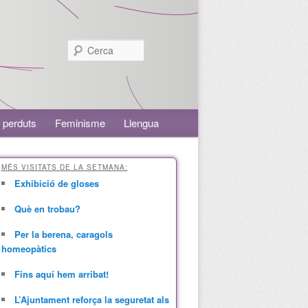
Cerca
 perduts
Feminisme
Llengua
MÉS VISITATS DE LA SETMANA:
Exhibició de gloses
Què en trobau?
Per la berena, caragols
homeopàtics
Fins aquí hem arribat!
L’Ajuntament reforça la seguretat als