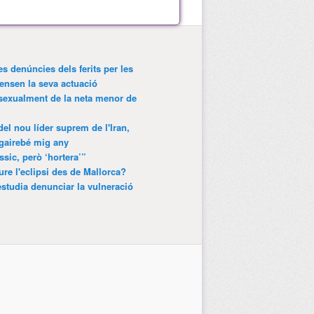
es denúncies dels ferits per les
ensen la seva actuació
 sexualment de la neta menor de
 del nou líder suprem de l'Iran,
gairebé mig any
ssic, però ‘hortera’”
ure l'eclipsi des de Mallorca?
estudia denunciar la vulneració