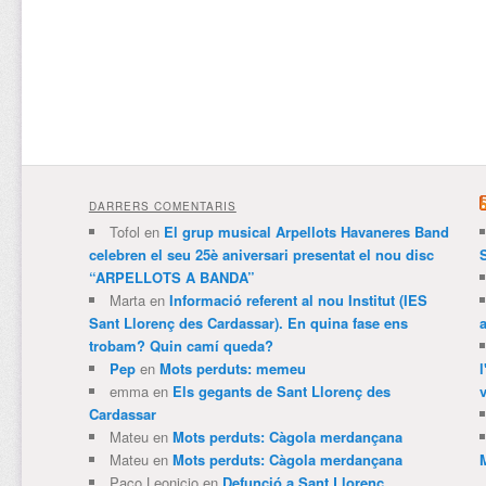
DARRERS COMENTARIS
Tofol
en
El grup musical Arpellots Havaneres Band
celebren el seu 25è aniversari presentat el nou disc
“ARPELLOTS A BANDA”
Marta
en
Informació referent al nou Institut (IES
Sant Llorenç des Cardassar). En quina fase ens
trobam? Quin camí queda?
Pep
en
Mots perduts: memeu
emma
en
Els gegants de Sant Llorenç des
v
Cardassar
Mateu
en
Mots perduts: Càgola merdançana
Mateu
en
Mots perduts: Càgola merdançana
Paco Leonicio
en
Defunció a Sant Llorenç