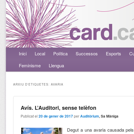
Menú principal
Inici
Aneu al contingut principal
Aneu al contingut secundari
Local
Política
Successos
Esports
Cu
Feminisme
Llengua
ARXIU D'ETIQUETES:
AVARIA
Avís. L’Auditori, sense telèfon
Publicat el
20 de gener de 2017
per
Auditòrium
, Sa Màniga
Degut a una avaria causada pels 