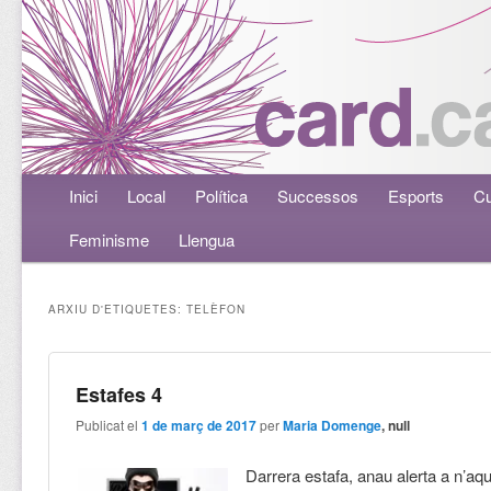
Menú principal
Inici
Aneu al contingut principal
Aneu al contingut secundari
Local
Política
Successos
Esports
Cu
Feminisme
Llengua
ARXIU D'ETIQUETES:
TELÈFON
Estafes 4
Publicat el
1 de març de 2017
per
Maria Domenge
, null
Darrera estafa, anau alerta a n’aq