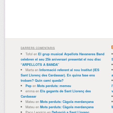
DARRERS COMENTARIS
Tofol
en
El grup musical Arpellots Havaneres Band
celebren el seu 25è aniversari presentat el nou disc
“ARPELLOTS A BANDA”
Marta
en
Informació referent al nou Institut (IES
Sant Llorenç des Cardassar). En quina fase ens
trobam? Quin camí queda?
Pep
en
Mots perduts: memeu
emma
en
Els gegants de Sant Llorenç des
v
Cardassar
Mateu
en
Mots perduts: Càgola merdançana
Mateu
en
Mots perduts: Càgola merdançana
Paco Leonicio
en
Defunció a Sant Llorenç