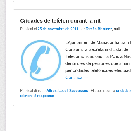
Cridades de telèfon durant la nit
Publicat el
25 de novembre de 2011
per
Tomàs Martínez
, null
L’Ajuntament de Manacor ha trami
Consum, la Secretaria d’Estat de
Telecomunicacions i la Policia Nac
denúncies de persones que s’han 
per cridades telefòniques efectuade
Continua
→
Publicat dins de
Altres
,
Local
,
Successos
|
Etiquetat com a
cridada
,
telèfon
|
2
respostes