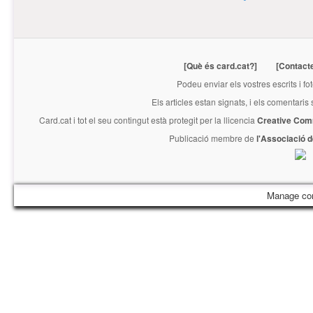
[Què és card.cat?]
[Contact
Podeu enviar els vostres escrits i fo
Els articles estan signats, i els comentaris
Card.cat
i tot el seu contingut està protegit per la llicencia
Creative Com
Publicació membre de
l'Associació 
Manage co