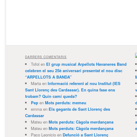
DARRERS COMENTARIS
Tofol
en
El grup musical Arpellots Havaneres Band
celebren el seu 25è aniversari presentat el nou disc
“ARPELLOTS A BANDA”
Marta
en
Informació referent al nou Institut (IES
Sant Llorenç des Cardassar). En quina fase ens
trobam? Quin camí queda?
Pep
en
Mots perduts: memeu
emma
en
Els gegants de Sant Llorenç des
Cardassar
Mateu
en
Mots perduts: Càgola merdançana
Mateu
en
Mots perduts: Càgola merdançana
e
Paco Leonicio
en
Defunció a Sant Llorenç