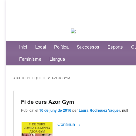
Menú principal
Inici
Aneu al contingut principal
Aneu al contingut secundari
Local
Política
Successos
Esports
Cu
Feminisme
Llengua
ARXIU D'ETIQUETES:
AZOR GYM
Fi de curs Azor Gym
Publicat el
10 de juny de 2016
per
Laura Rodríguez Vaquer
, null
Continua
→