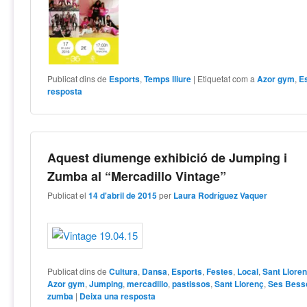
Publicat dins de
Esports
,
Temps lliure
|
Etiquetat com a
Azor gym
,
E
resposta
Aquest diumenge exhibició de Jumping i
Zumba al “Mercadillo Vintage”
Publicat el
14 d'abril de 2015
per
Laura Rodríguez Vaquer
Publicat dins de
Cultura
,
Dansa
,
Esports
,
Festes
,
Local
,
Sant Llore
Azor gym
,
Jumping
,
mercadillo
,
pastissos
,
Sant Llorenç
,
Ses Bess
zumba
|
Deixa una resposta