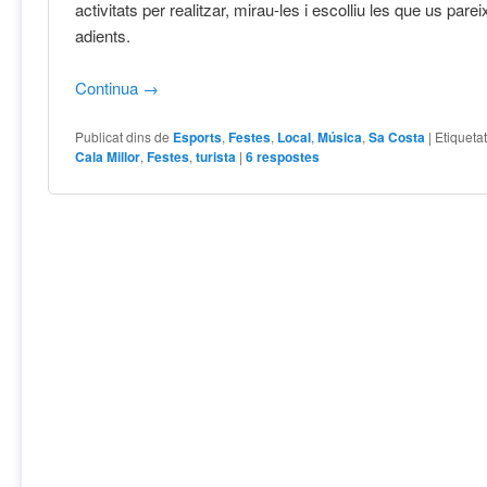
activitats per realitzar, mirau-les i escolliu les que us par
adients.
Continua
→
Publicat dins de
Esports
,
Festes
,
Local
,
Música
,
Sa Costa
|
Etiqueta
Cala Millor
,
Festes
,
turista
|
6
respostes