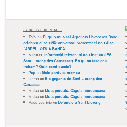
DARRERS COMENTARIS
Tofol
en
El grup musical Arpellots Havaneres Band
celebren el seu 25è aniversari presentat el nou disc
v
“ARPELLOTS A BANDA”
Marta
en
Informació referent al nou Institut (IES
Sant Llorenç des Cardassar). En quina fase ens
trobam? Quin camí queda?
Pep
en
Mots perduts: memeu
emma
en
Els gegants de Sant Llorenç des
Cardassar
Mateu
en
Mots perduts: Càgola merdançana
Mateu
en
Mots perduts: Càgola merdançana
Paco Leonicio
en
Defunció a Sant Llorenç
3