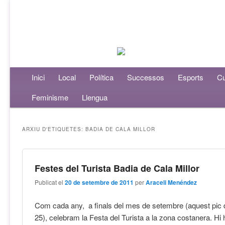
Menú principal
Inici
Aneu al contingut principal
Aneu al contingut secundari
Local
Política
Successos
Esports
Cu
Feminisme
Llengua
ARXIU D'ETIQUETES:
BADIA DE CALA MILLOR
Festes del Turista Badia de Cala Millor
Publicat el
20 de setembre de 2011
per
Araceli Menéndez
Com cada any, a finals del mes de setembre (aquest pic d
25), celebram la Festa del Turista a la zona costanera. Hi