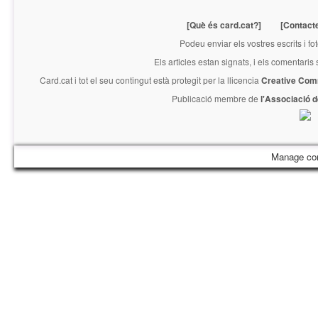
[Què és card.cat?]
[Contact
Podeu enviar els vostres escrits i fo
Els articles estan signats, i els comentaris
Card.cat
i tot el seu contingut està protegit per la llicencia
Creative Com
Publicació membre de
l'Associació 
Manage co