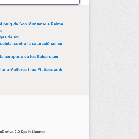
 al puig de Son Muntaner a Palma
es
tges de sol
ocietat contra la saturació sense
als aeroports de les Balears per
lor a Mallorca i les Pitiüses amb
Derivs 3.0 Spain License
.