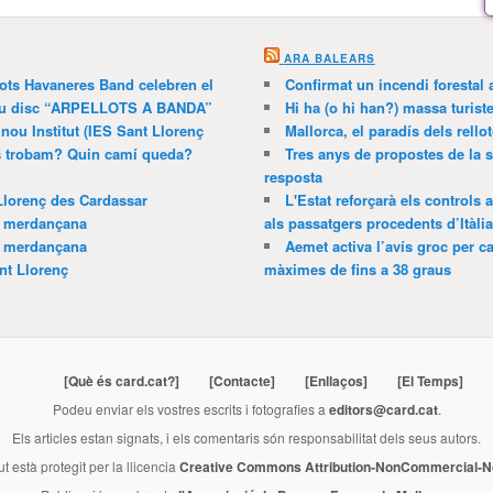
ARA BALEARS
lots Havaneres Band celebren el
Confirmat un incendi forestal
 nou disc “ARPELLOTS A BANDA”
Hi ha (o hi han?) massa turist
 nou Institut (IES Sant Llorenç
Mallorca, el paradís dels rello
ns trobam? Quin camí queda?
Tres anys de propostes de la s
resposta
Llorenç des Cardassar
L'Estat reforçarà els controls 
a merdançana
als passatgers procedents d’Itàlia
a merdançana
Aemet activa l’avís groc per ca
nt Llorenç
màximes de fins a 38 graus
[Què és card.cat?]
[Contacte]
[Enllaços]
[El Temps]
Podeu enviar els vostres escrits i fotografies a
editors@card.cat
.
Els articles estan signats, i els comentaris són responsabilitat dels seus autors.
ut està protegit per la llicencia
Creative Commons Attribution-NonCommercial-No