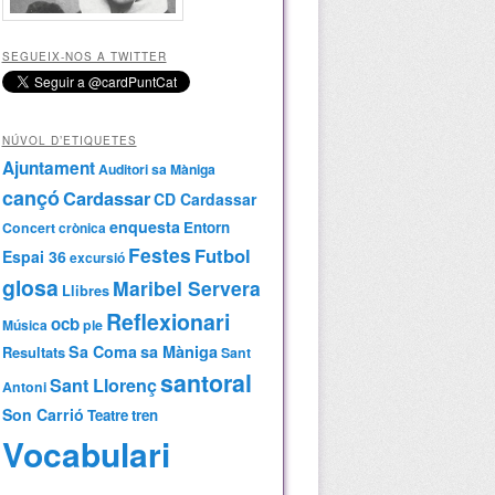
SEGUEIX-NOS A TWITTER
NÚVOL D’ETIQUETES
Ajuntament
Auditori sa Màniga
cançó
Cardassar
CD Cardassar
enquesta
Entorn
Concert
crònica
Festes
Futbol
Espai 36
excursió
glosa
Maribel Servera
Llibres
Reflexionari
ocb
Música
ple
Sa Coma
sa Màniga
Resultats
Sant
santoral
Sant Llorenç
Antoni
Son Carrió
Teatre
tren
Vocabulari