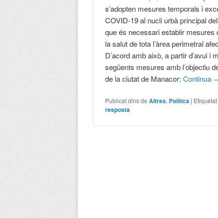
s’adopten mesures temporals i excep
COVID-19 al nucli urbà principal d
que és necessari establir mesures q
la salut de tota l’àrea perimetral af
D’acord amb això, a partir d’avui i 
següents mesures amb l’objectiu de 
de la ciutat de Manacor:
Continua
Publicat dins de
Altres
,
Política
|
Etiqueta
resposta