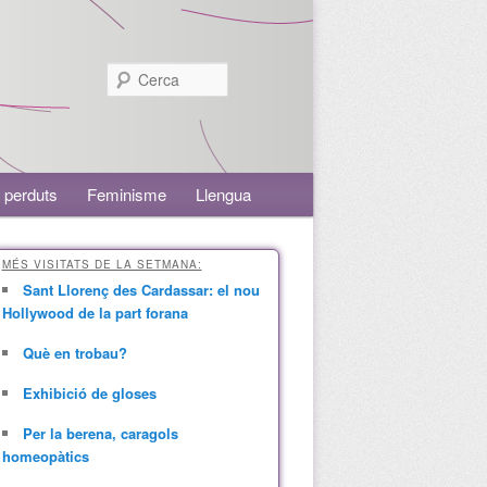
Cerca
 perduts
Feminisme
Llengua
MÉS VISITATS DE LA SETMANA:
Sant Llorenç des Cardassar: el nou
Hollywood de la part forana
Què en trobau?
Exhibició de gloses
Per la berena, caragols
homeopàtics