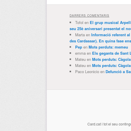
DARRERS COMENTARIS
Tofol
en
El grup musical Arpel
seu 25è aniversari presentat el
Marta
en
Informació referent al
des Cardassar). En quina fase e
Pep
en
Mots perduts: memeu
emma
en
Els gegants de Sant 
Mateu
en
Mots perduts: Càgol
Mateu
en
Mots perduts: Càgol
Paco Leonicio
en
Defunció a Sa
Card.cat
i tot el seu conting