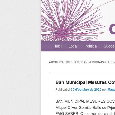
Menú principal
Inici
Aneu al contingut principal
Aneu al contingut secundari
Local
Política
Succe
ARXIU D'ETIQUETES:
BAN MUNICIAPAL AJU
Ban Municipal Mesures Cov
Publicat el
30 d'octubre de 2020
per
Magd
BAN MUNICIPAL MESURES COV
Miquel Oliver Gomila, Batle de l’A
FAIG SABER, Que arran de la public