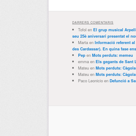
DARRERS COMENTARIS
Tofol
en
El grup musical Arpel
seu 25è aniversari presentat el
Marta
en
Informació referent al
des Cardassar). En quina fase e
Pep
en
Mots perduts: memeu
emma
en
Els gegants de Sant 
Mateu
en
Mots perduts: Càgol
Mateu
en
Mots perduts: Càgol
Paco Leonicio
en
Defunció a Sa