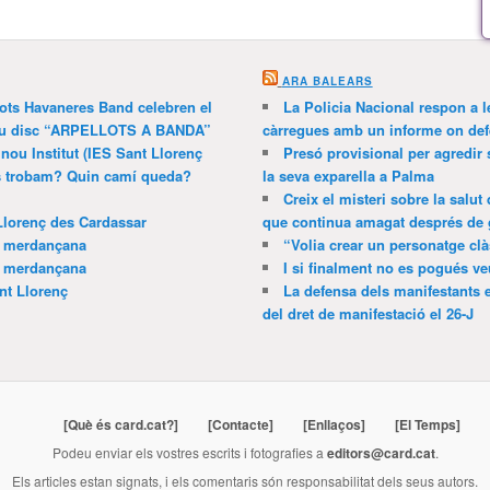
ARA BALEARS
lots Havaneres Band celebren el
La Policia Nacional respon a l
 nou disc “ARPELLOTS A BANDA”
càrregues amb un informe on def
 nou Institut (IES Sant Llorenç
Presó provisional per agredir
ns trobam? Quin camí queda?
la seva exparella a Palma
Creix el misteri sobre la salut
Llorenç des Cardassar
que continua amagat després de 
a merdançana
“Volia crear un personatge clà
a merdançana
I si finalment no es pogués ve
nt Llorenç
La defensa dels manifestants 
del dret de manifestació el 26-J
[Què és card.cat?]
[Contacte]
[Enllaços]
[El Temps]
Podeu enviar els vostres escrits i fotografies a
editors@card.cat
.
Els articles estan signats, i els comentaris són responsabilitat dels seus autors.