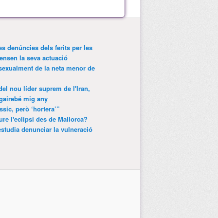
es denúncies dels ferits per les
ensen la seva actuació
 sexualment de la neta menor de
 del nou líder suprem de l'Iran,
gairebé mig any
ssic, però ‘hortera’”
ure l'eclipsi des de Mallorca?
estudia denunciar la vulneració