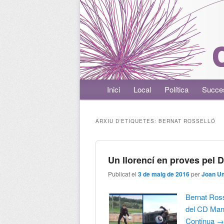
Menú principal
Inici
Aneu al contingut principal
Aneu al contingut secundari
Local
Política
Succe
ARXIU D'ETIQUETES:
BERNAT ROSSELLÓ
Un llorencí en proves pel 
Publicat el
3 de maig de 2016
per
Joan Um
Bernat Rosse
del CD Mana
Continua