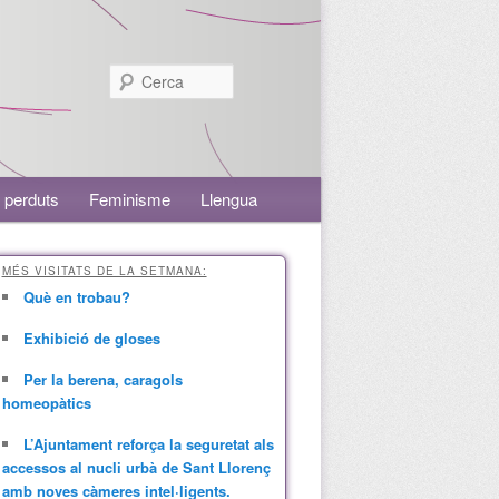
Cerca
 perduts
Feminisme
Llengua
MÉS VISITATS DE LA SETMANA:
Què en trobau?
Exhibició de gloses
Per la berena, caragols
homeopàtics
L’Ajuntament reforça la seguretat als
accessos al nucli urbà de Sant Llorenç
amb noves càmeres intel·ligents.