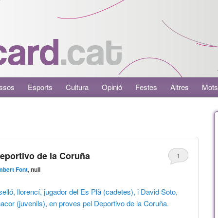
ssos
Esports
Cultura
Opinió
Festes
Altres
Mots
Deportivo de la Coruña
1
bert Font
, null
lló, llorencí, jugador del Es Plà (cadetes), i David Soto,
cor (juvenils), en proves pel Deportivo de la Coruña.
→