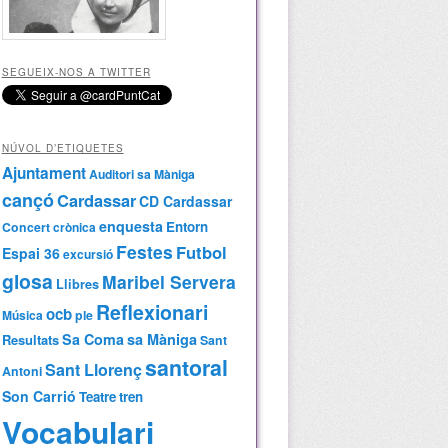
SEGUEIX-NOS A TWITTER
NÚVOL D’ETIQUETES
Ajuntament
Auditori sa Màniga
cançó
Cardassar
CD Cardassar
enquesta
Entorn
Concert
crònica
Festes
Futbol
Espai 36
excursió
glosa
Maribel Servera
Llibres
Reflexionari
ocb
Música
ple
Sa Coma
sa Màniga
Resultats
Sant
santoral
Sant Llorenç
Antoni
Son Carrió
Teatre
tren
Vocabulari