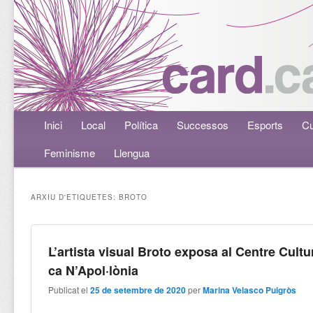
Menú principal
Inici
Aneu al contingut principal
Aneu al contingut secundari
Local
Política
Successos
Esports
Cu
Feminisme
Llengua
ARXIU D'ETIQUETES:
BROTO
L’artista visual Broto exposa al Centre Cultu
ca N’Apol·lònia
Publicat el
25 de setembre de 2020
per
Marina Velasco Puigròs