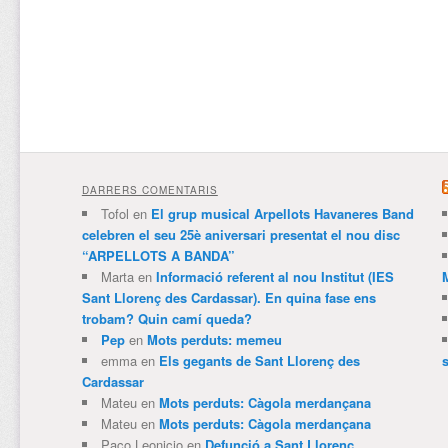
DARRERS COMENTARIS
Tofol
en
El grup musical Arpellots Havaneres Band
celebren el seu 25è aniversari presentat el nou disc
“ARPELLOTS A BANDA”
Marta
en
Informació referent al nou Institut (IES
Sant Llorenç des Cardassar). En quina fase ens
trobam? Quin camí queda?
Pep
en
Mots perduts: memeu
emma
en
Els gegants de Sant Llorenç des
Cardassar
Mateu
en
Mots perduts: Càgola merdançana
Mateu
en
Mots perduts: Càgola merdançana
Paco Leonicio
en
Defunció a Sant Llorenç