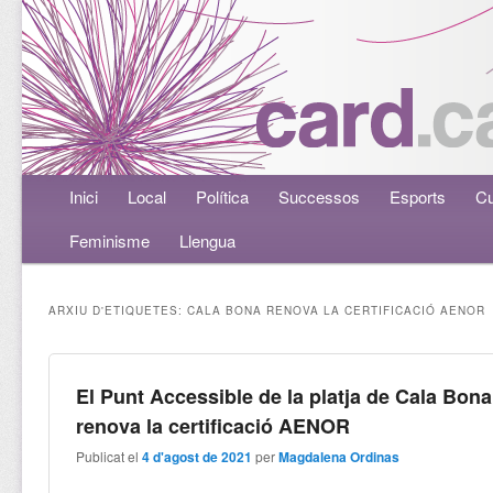
Menú principal
Inici
Aneu al contingut principal
Aneu al contingut secundari
Local
Política
Successos
Esports
Cu
Feminisme
Llengua
ARXIU D'ETIQUETES:
CALA BONA RENOVA LA CERTIFICACIÓ AENOR
El Punt Accessible de la platja de Cala Bona
renova la certificació AENOR
Publicat el
4 d'agost de 2021
per
Magdalena Ordinas