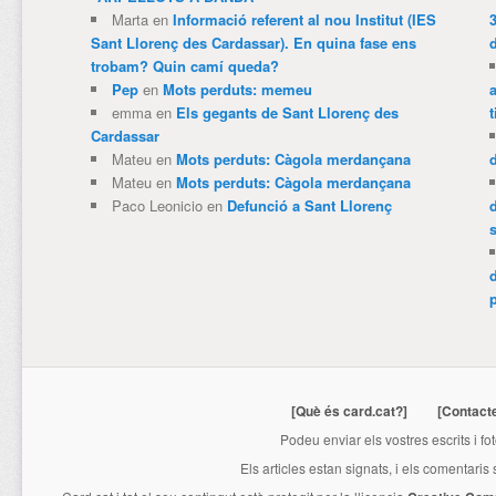
Marta
en
Informació referent al nou Institut (IES
3
Sant Llorenç des Cardassar). En quina fase ens
trobam? Quin camí queda?
Pep
en
Mots perduts: memeu
emma
en
Els gegants de Sant Llorenç des
t
Cardassar
Mateu
en
Mots perduts: Càgola merdançana
Mateu
en
Mots perduts: Càgola merdançana
Paco Leonicio
en
Defunció a Sant Llorenç
p
[Què és card.cat?]
[Contact
Podeu enviar els vostres escrits i fo
Els articles estan signats, i els comentaris