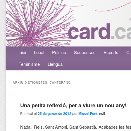
Menú principal
Inici
Aneu al contingut principal
Aneu al contingut secundari
Local
Política
Successos
Esports
Cu
Feminisme
Llengua
ARXIU D'ETIQUETES:
CANTERANO
Una petita reflexió, per a viure un nou any!
Publicat el
25 de gener de 2012
per
Miquel Font
, null
Nadal, Reis, Sant Antoni, Sant Sebastià. Acabades les fes