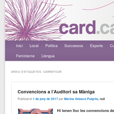
Menú principal
Inici
Aneu al contingut principal
Aneu al contingut secundari
Local
Política
Successos
Esports
Cu
Feminisme
Llengua
ARXIU D'ETIQUETES:
CARREFOUR
Convencions a l’Auditori sa Màniga
Publicat el
1 de juny de 2017
per
Marina Velasco Puigròs
, null
Hi tenen lloc les convencions d