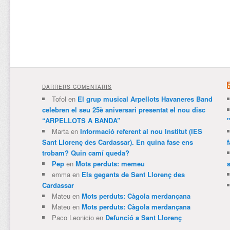
DARRERS COMENTARIS
Tofol
en
El grup musical Arpellots Havaneres Band
celebren el seu 25è aniversari presentat el nou disc
“ARPELLOTS A BANDA”
Marta
en
Informació referent al nou Institut (IES
Sant Llorenç des Cardassar). En quina fase ens
trobam? Quin camí queda?
Pep
en
Mots perduts: memeu
emma
en
Els gegants de Sant Llorenç des
Cardassar
Mateu
en
Mots perduts: Càgola merdançana
Mateu
en
Mots perduts: Càgola merdançana
Paco Leonicio
en
Defunció a Sant Llorenç