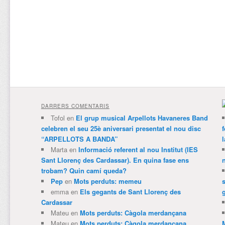
DARRERS COMENTARIS
Tofol
en
El grup musical Arpellots Havaneres Band
celebren el seu 25è aniversari presentat el nou disc
“ARPELLOTS A BANDA”
Marta
en
Informació referent al nou Institut (IES
Sant Llorenç des Cardassar). En quina fase ens
trobam? Quin camí queda?
Pep
en
Mots perduts: memeu
emma
en
Els gegants de Sant Llorenç des
Cardassar
Mateu
en
Mots perduts: Càgola merdançana
Mateu
en
Mots perduts: Càgola merdançana