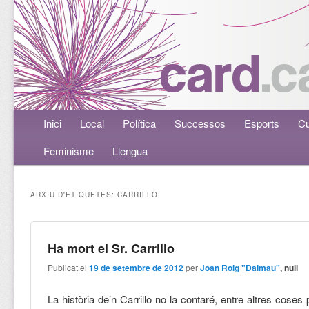
Menú principal
Inici
Aneu al contingut principal
Aneu al contingut secundari
Local
Política
Successos
Esports
Cu
Feminisme
Llengua
ARXIU D'ETIQUETES:
CARRILLO
Ha mort el Sr. Carrillo
Publicat el
19 de setembre de 2012
per
Joan Roig "Dalmau"
, null
La història de’n Carrillo no la contaré, entre altres cose