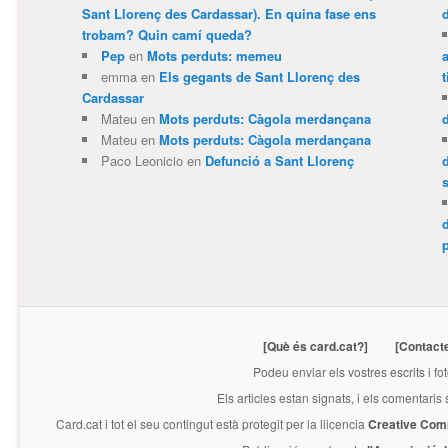
Sant Llorenç des Cardassar). En quina fase ens
trobam? Quin camí queda?
Pep
en
Mots perduts: memeu
emma
en
Els gegants de Sant Llorenç des
t
Cardassar
Mateu
en
Mots perduts: Càgola merdançana
Mateu
en
Mots perduts: Càgola merdançana
Paco Leonicio
en
Defunció a Sant Llorenç
p
[Què és card.cat?]
[Contact
Podeu enviar els vostres escrits i fo
Els articles estan signats, i els comentaris
Card.cat
i tot el seu contingut està protegit per la llicencia
Creative Com