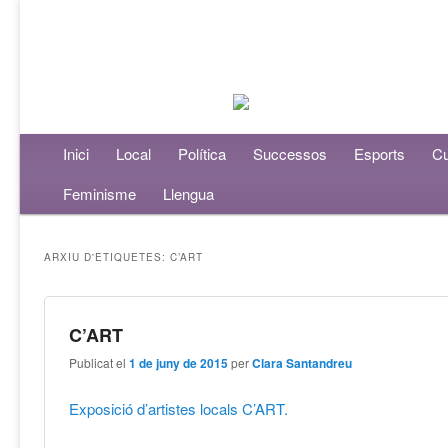
Menú principal
Inici
Aneu al contingut principal
Aneu al contingut secundari
Local
Política
Successos
Esports
Cu
Feminisme
Llengua
ARXIU D'ETIQUETES:
C’ART
C’ART
Publicat el
1 de juny de 2015
per
Clara Santandreu
Exposició d’artistes locals C’ART.