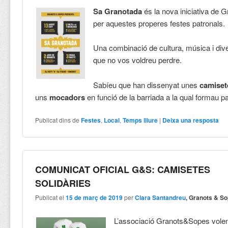
Sa Granotada
és la nova iniciativa de 
per aquestes properes festes patronals.
Una combinació de cultura, música i div
que no vos voldreu perdre.
Sabíeu que han dissenyat unes
camise
uns
mocadors
en funció de la barriada a la qual formau p
Publicat dins de
Festes
,
Local
,
Temps lliure
|
Deixa una resposta
COMUNICAT OFICIAL G&S: CAMISETES
SOLIDÀRIES
Publicat el
15 de març de 2019
per
Clara Santandreu
, Granots & S
L’associació Granots&Sopes vol