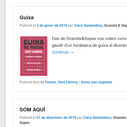
Guixa
Publicat el
3 de gener de 2019
per
Clara Santandreu
, Granots & So
Des de Granots&Sopes vos volem convid
gaudir d’un horabaixa de guixa el diume
Continua
→
Publicat dins de
Festes
,
Sant Llorenç
|
Deixa una resposta
SOM AQUÍ
Publicat el
31 de desembre de 2018
per
Clara Santandreu
, Granots
Sopes