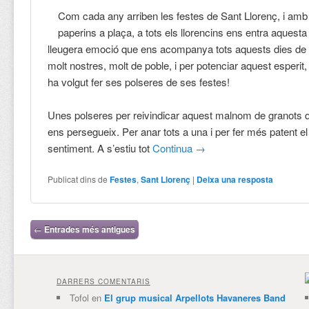
Com cada any arriben les festes de Sant Llorenç, i amb
paperins a plaça, a tots els llorencins ens entra aquest
lleugera emoció que ens acompanya tots aquests dies de 
molt nostres, molt de poble, i per potenciar aquest esperit
ha volgut fer ses polseres de ses festes!
Unes polseres per reivindicar aquest malnom de granots 
ens persegueix. Per anar tots a una i per fer més patent el
sentiment. A s’estiu tot
Continua
→
Publicat dins de
Festes
,
Sant Llorenç
|
Deixa una resposta
Navegació per les entrades
←
Entrades més antigues
DARRERS COMENTARIS
Tofol
en
El grup musical Arpellots Havaneres Band