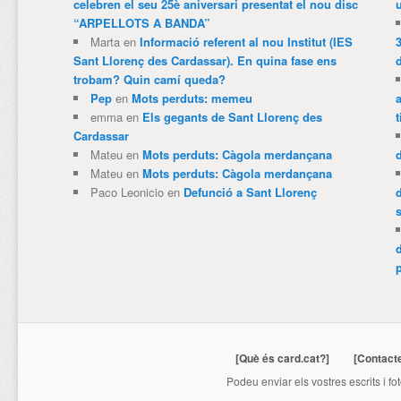
celebren el seu 25è aniversari presentat el nou disc
“ARPELLOTS A BANDA”
Marta
en
Informació referent al nou Institut (IES
3
Sant Llorenç des Cardassar). En quina fase ens
trobam? Quin camí queda?
Pep
en
Mots perduts: memeu
emma
en
Els gegants de Sant Llorenç des
t
Cardassar
Mateu
en
Mots perduts: Càgola merdançana
Mateu
en
Mots perduts: Càgola merdançana
Paco Leonicio
en
Defunció a Sant Llorenç
p
[Què és card.cat?]
[Contact
Podeu enviar els vostres escrits i fo