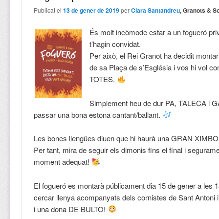
Publicat el
13 de gener de 2019
per
Clara Santandreu
, Granots & S
És molt incòmode estar a un fogueró pri
t’hagin convidat.
Per això, el Rei Granot ha decidit monta
de sa Plaça de s’Església i vos hi vol co
TOTES.
Simplement heu de dur PA, TALECA i 
passar una bona estona cantant/ballant.
Les bones llengües diuen que hi haurà una GRAN XIM
Per tant, mira de seguir els dimonis fins el final i segurame
moment adequat!
El fogueró es montarà públicament dia 15 de gener a les 
cercar llenya acompanyats dels cornistes de Sant Antoni
i una dona DE BULTO!