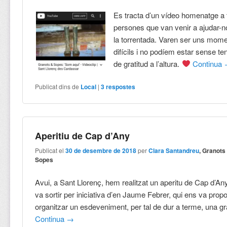
Es tracta d’un vídeo homenatge a 
persones que van venir a ajudar-
la torrentada. Varen ser uns mom
difícils i no podíem estar sense te
de gratitud a l’altura.
Continua
Publicat dins de
Local
|
3
respostes
Aperitiu de Cap d’Any
Publicat el
30 de desembre de 2018
per
Clara Santandreu
, Granots
Sopes
Avui, a Sant Llorenç, hem realitzat un aperitu de Cap d’An
va sortir per iniciativa d’en Jaume Febrer, qui ens va prop
organitzar un esdeveniment, per tal de dur a terme, una gran
Continua
→