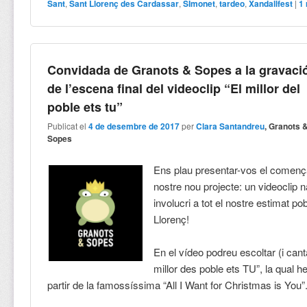
Sant
,
Sant Llorenç des Cardassar
,
SImonet
,
tardeo
,
Xandallfest
|
1
Convidada de Granots & Sopes a la gravaci
de l’escena final del videoclip “El millor del
poble ets tu”
Publicat el
4 de desembre de 2017
per
Clara Santandreu
, Granots 
Sopes
Ens plau presentar-vos el comen
nostre nou projecte: un videoclip 
involucri a tot el nostre estimat po
Llorenç!
En el vídeo podreu escoltar (i cant
millor des poble ets TU”, la qual 
partir de la famossíssima “All I Want for Christmas is You”