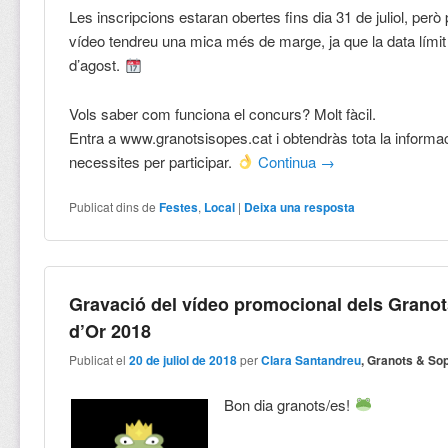
Les inscripcions estaran obertes fins dia 31 de juliol, però 
vídeo tendreu una mica més de marge, ja que la data límit
d’agost.
Vols saber com funciona el concurs? Molt fàcil.
Entra a www.granotsisopes.cat i obtendràs tota la informa
necessites per participar.
Continua
→
Publicat dins de
Festes
,
Local
|
Deixa una resposta
Gravació del vídeo promocional dels Grano
d’Or 2018
Publicat el
20 de juliol de 2018
per
Clara Santandreu
, Granots & So
Bon dia granots/es!