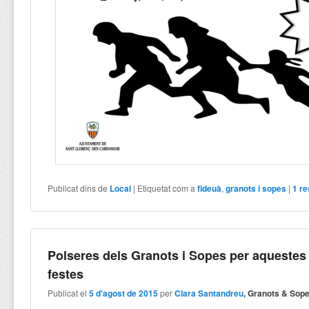
Publicat dins de
Local
|
Etiquetat com a
fideuà
,
granots i sopes
|
1
re
Polseres dels Granots i Sopes per aquestes
festes
Publicat el
5 d'agost de 2015
per
Clara Santandreu
, Granots & Sop