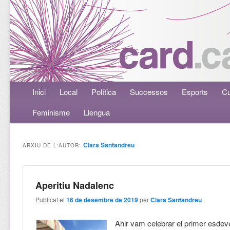
Menú principal
Inici
Aneu al contingut principal
Aneu al contingut secundari
Local
Política
Successos
Esports
Cu
Feminisme
Llengua
Clara Santandreu
ARXIU DE L'AUTOR:
Aperitiu Nadalenc
Publicat el
16 de desembre de 2019
per
Clara Santandreu
Ahir vam celebrar el primer esde