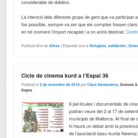
considerable de doblers.
La intenció dels diferents grups de gent que va participar a
fos possible, sempre va ser que els comptes fossen clars.
en tot moment l’import recaptat i a on anirà destinat.
Cont
Publicat dins de
Altres
|
Etiquetat com a
Refugiats
,
solidaritat
|
Deix
Cicle de cinema kurd a l’Espai 36
Publicat el
2 de setembre de 2016
per
Clara Santandreu
, Granots &
Sopes
6 pel·lícules i documentals de ci
podran veure del 2 al 17 de setem
municipis de Mallorca. Al final de
hi haurà un debat amb la presèn
de l’asociació basc-kurda Newroz