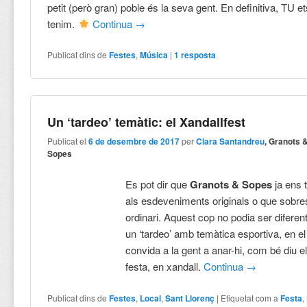
petit (però gran) poble és la seva gent. En definitiva, TU et
tenim.
Continua
→
Publicat dins de
Festes
,
Música
|
1
resposta
Un ‘tardeo’ temàtic: el Xandallfest
Publicat el
6 de desembre de 2017
per
Clara Santandreu
, Granots 
Sopes
Es pot dir que
Granots & Sopes
ja ens 
als esdeveniments originals o que sobres
ordinari. Aquest cop no podia ser diferen
un ‘tardeo’ amb temàtica esportiva, en el
convida a la gent a anar-hi, com bé diu e
festa, en xandall.
Continua
→
Publicat dins de
Festes
,
Local
,
Sant Llorenç
|
Etiquetat com a
Festa
,