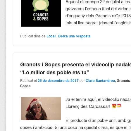
Aquest diumenge 22 de juliol a les
gravarem l’escena final del vídeo
d’enguany dels Granots d’Or 201
tots al lloc sagrat (davant l’esglèsi
Publicat dins de
Local
|
Deixa una resposta
Granots i Sopes presenta el videoclip nadal
“Lo millor des poble ets tu”
Publicat el
26 de desembre de 2017
per
Clara Santandreu
, Granots
Sopes
Ja el tenim aquí, el videoclip nada
Llorenç des Cardassar!
El producte d’un poble unit, amb g
coses i ambiciós. Si una cosa ha quedat clara, és que el m