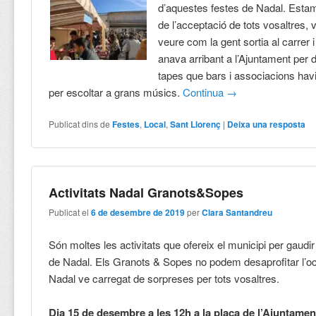
d’aquestes festes de Nadal. Estam
de l’acceptació de tots vosaltres, 
veure com la gent sortia al carrer 
anava arribant a l’Ajuntament per 
tapes que bars i associacions havi
per escoltar a grans músics.
Continua
→
Publicat dins de
Festes
,
Local
,
Sant Llorenç
|
Deixa una resposta
Activitats Nadal Granots&Sopes
Publicat el
6 de desembre de 2019
per
Clara Santandreu
Són moltes les activitats que ofereix el municipi per gaudir
de Nadal. Els Granots & Sopes no podem desaprofitar l’oc
Nadal ve carregat de sorpreses per tots vosaltres.
Dia 15 de desembre a les 12h a la plaça de l’Ajuntame