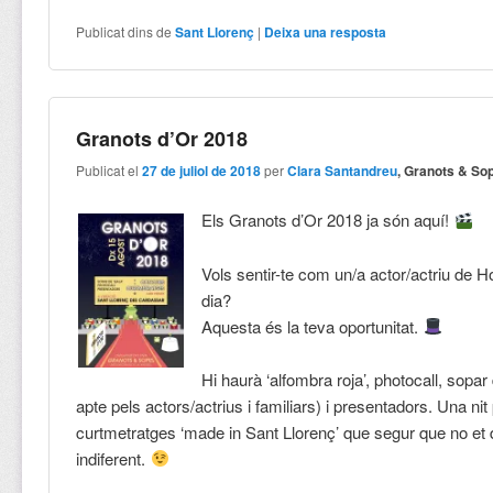
Publicat dins de
Sant Llorenç
|
Deixa una resposta
Granots d’Or 2018
Publicat el
27 de juliol de 2018
per
Clara Santandreu
, Granots & So
Els Granots d’Or 2018 ja són aquí!
Vols sentir-te com un/a actor/actriu de 
dia?
Aquesta és la teva oportunitat.
Hi haurà ‘alfombra roja’, photocall, sopa
apte pels actors/actrius i familiars) i presentadors. Una nit
curtmetratges ‘made in Sant Llorenç’ que segur que no et
indiferent.