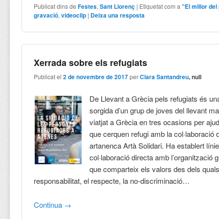
Publicat dins de
Festes
,
Sant Llorenç
|
Etiquetat com a
"El millor del
gravació
,
videoclip
|
Deixa una resposta
Xerrada sobre els refugiats
Publicat el
2 de novembre de 2017
per
Clara Santandreu
, null
De Llevant a Grècia pels refugiats és una
sorgida d’un grup de joves del llevant ma
viatjat a Grècia en tres ocasions per aju
que cerquen refugi amb la col·laboració
artanenca Artà Solidari. Ha establert líni
col·laboració directa amb l’organització 
que comparteix els valors des dels quals 
responsabilitat, el respecte, la no-discriminació…
Continua
→