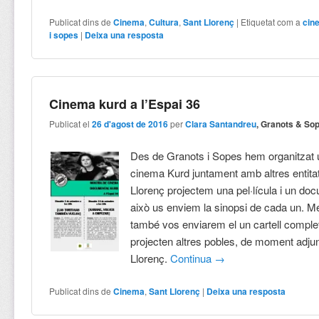
Publicat dins de
Cinema
,
Cultura
,
Sant Llorenç
|
Etiquetat com a
cin
i sopes
|
Deixa una resposta
Cinema kurd a l’Espai 36
Publicat el
26 d'agost de 2016
per
Clara Santandreu
, Granots & So
Des de Granots i Sopes hem organitzat u
cinema Kurd juntament amb altres entita
Llorenç projectem una pel·lícula i un doc
això us enviem la sinopsi de cada un. 
també vos enviarem el un cartell comple
projecten altres pobles, de moment adju
Llorenç.
Continua
→
Publicat dins de
Cinema
,
Sant Llorenç
|
Deixa una resposta