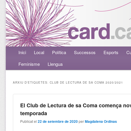
Menú principal
Inici
Aneu al contingut principal
Aneu al contingut secundari
Local
Política
Successos
Esports
Cu
Feminisme
Llengua
ARXIU D'ETIQUETES:
CLUB DE LECTURA DE SA COMA 2020/2021
El Club de Lectura de sa Coma comença no
temporada
Publicat el
22 de setembre de 2020
per
Magdalena Ordinas