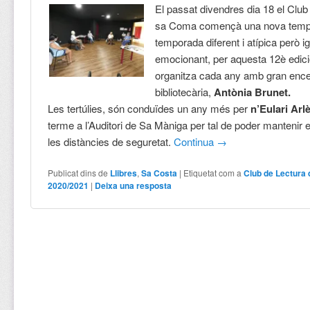
El passat divendres dia 18 el Club
sa Coma començà una nova temp
temporada diferent i atípica però 
emocionant, per aquesta 12è edic
organitza cada any amb gran encer
bibliotecària,
Antònia Brunet.
Les tertúlies, són conduïdes un any més per
n’Eulari Arl
terme a l’Auditori de Sa Màniga per tal de poder mantenir
les distàncies de seguretat.
Continua
→
Publicat dins de
Llibres
,
Sa Costa
|
Etiquetat com a
Club de Lectura
2020/2021
|
Deixa una resposta