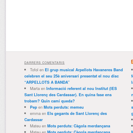
DARRERS COMENTARIS
Tofol
en
El grup musical Arpellots Havaneres Band
celebren el seu 25è aniversari presentat el nou disc
“ARPELLOTS A BANDA”
Marta
en
Informació referent al nou Institut (IES
Sant Llorenç des Cardassar). En quina fase ens
trobam? Quin camí queda?
Pep
en
Mots perduts: memeu
emma
en
Els gegants de Sant Llorenç des
Cardassar
Mateu
en
Mots perduts: Càgola merdançana
Mateu
en
Mots perduts: Càgola merdançana