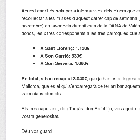
Aquest escrit és sols per a informar-vos dels diners que e
recol·lectar a les misses d’aquest darrer cap de setmana (
novembre) en favor dels damnificats de la DANA de Valènc
doncs, les xifres corresponents a les tres parròquies que
A Sant Llorenç: 1.150€
A Son Carrió: 830€
A Son Servera: 1.060€
En total, s’han recaptat 3.040€
, que ja han estat ingressa
Mallorca, que és el qui s’encarregarà de fer arribar aquest
valencians afectats.
Els tres capellans, don Tomàs, don Rafel i jo, vos agraïm d
vostra generositat.
Déu vos guard.