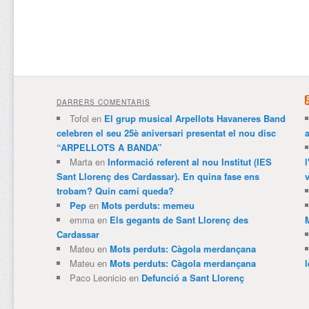
DARRERS COMENTARIS
Tofol
en
El grup musical Arpellots Havaneres Band
celebren el seu 25è aniversari presentat el nou disc
“ARPELLOTS A BANDA”
Marta
en
Informació referent al nou Institut (IES
Sant Llorenç des Cardassar). En quina fase ens
v
trobam? Quin camí queda?
Pep
en
Mots perduts: memeu
emma
en
Els gegants de Sant Llorenç des
Cardassar
Mateu
en
Mots perduts: Càgola merdançana
Mateu
en
Mots perduts: Càgola merdançana
Paco Leonicio
en
Defunció a Sant Llorenç