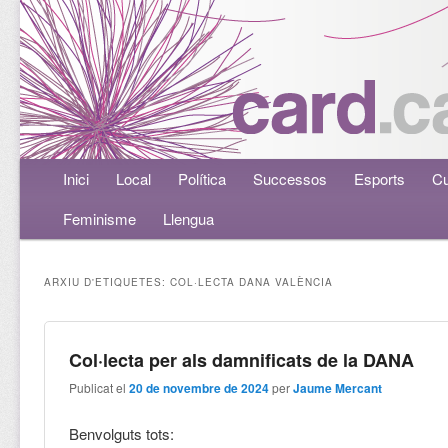
Menú principal
Inici
Aneu al contingut principal
Aneu al contingut secundari
Local
Política
Successos
Esports
Cu
Feminisme
Llengua
ARXIU D'ETIQUETES:
COL·LECTA DANA VALÈNCIA
Col·lecta per als damnificats de la DANA
Publicat el
20 de novembre de 2024
per
Jaume Mercant
Benvolguts tots: