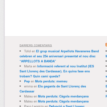
DARRERS COMENTARIS
Tofol
en
El grup musical Arpellots Havaneres Band
celebren el seu 25è aniversari presentat el nou disc
“ARPELLOTS A BANDA”
Marta
en
Informació referent al nou Institut (IES
Sant Llorenç des Cardassar). En quina fase ens
trobam? Quin camí queda?
Pep
en
Mots perduts: memeu
emma
en
Els gegants de Sant Llorenç des
Cardassar
Mateu
en
Mots perduts: Càgola merdançana
Mateu
en
Mots perduts: Càgola merdançana
Paco Leonicio
en
Defunció a Sant Llorenç