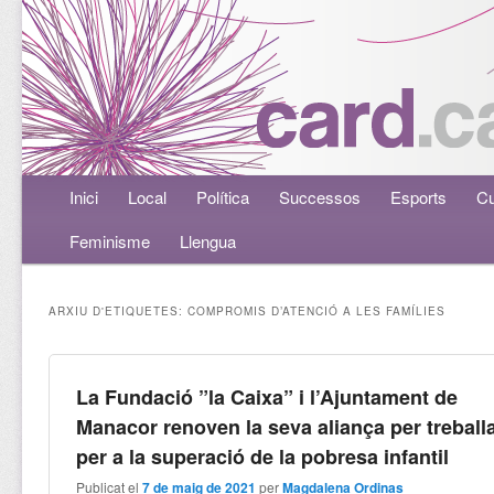
Menú principal
Inici
Aneu al contingut principal
Aneu al contingut secundari
Local
Política
Successos
Esports
Cu
Feminisme
Llengua
ARXIU D'ETIQUETES:
COMPROMIS D’ATENCIÓ A LES FAMÍLIES
La Fundació ”la Caixa” i l’Ajuntament de
Manacor renoven la seva aliança per treball
per a la superació de la pobresa infantil
Publicat el
7 de maig de 2021
per
Magdalena Ordinas