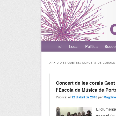
Menú principal
Inici
Aneu al contingut principal
Aneu al contingut secundari
Local
Política
Succe
ARXIU D'ETIQUETES:
CONCERT DE CORALS
Concert de les corals Gent
l’Escola de Música de Port
Publicat el
12 d'abril de 2018
per
Magdale
El diumenge
va celebrar