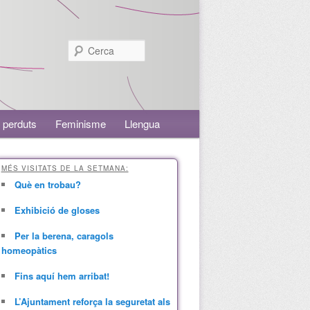
Cerca
 perduts
Feminisme
Llengua
MÉS VISITATS DE LA SETMANA:
Què en trobau?
Exhibició de gloses
Per la berena, caragols
homeopàtics
Fins aquí hem arribat!
L’Ajuntament reforça la seguretat als