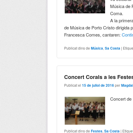
Música de P
Coma.
A la primer
de Música de Porto Cristo dirigida
Francesca Comes, cantaren:
Cont
Publicat dins de
Música
,
Sa Costa
|
Etique
Concert Corals a les Fest
Publicat el
15 de juliol de 2016
per
Magdal
Concert de
Publicat dins de
Festes
,
Sa Costa
|
Etique