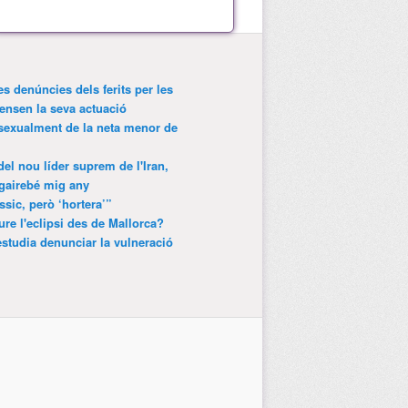
es denúncies dels ferits per les
ensen la seva actuació
 sexualment de la neta menor de
 del nou líder suprem de l'Iran,
gairebé mig any
ssic, però ‘hortera’”
ure l'eclipsi des de Mallorca?
estudia denunciar la vulneració