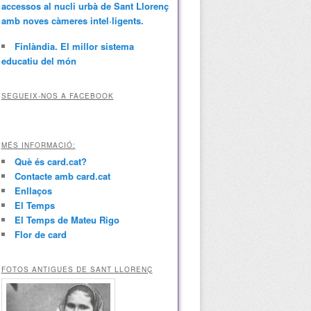
accessos al nucli urbà de Sant Llorenç
amb noves càmeres intel·ligents.
Finlàndia. El millor sistema
educatiu del món
SEGUEIX-NOS A FACEBOOK
MÉS INFORMACIÓ:
Què és card.cat?
Contacte amb card.cat
Enllaços
El Temps
El Temps de Mateu Rigo
Flor de card
FOTOS ANTIGUES DE SANT LLORENÇ