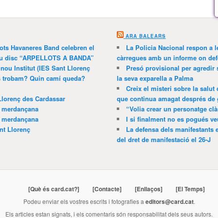
ARA BALEARS
lots Havaneres Band celebren el
La Policia Nacional respon a l
 nou disc “ARPELLOTS A BANDA”
càrregues amb un informe on def
 nou Institut (IES Sant Llorenç
Presó provisional per agredir
ns trobam? Quin camí queda?
la seva exparella a Palma
Creix el misteri sobre la salut
Llorenç des Cardassar
que continua amagat després de 
a merdançana
“Volia crear un personatge clà
a merdançana
I si finalment no es pogués ve
nt Llorenç
La defensa dels manifestants 
del dret de manifestació el 26-J
[Què és card.cat?]
[Contacte]
[Enllaços]
[El Temps]
Podeu enviar els vostres escrits i fotografies a
editors@card.cat
.
Els articles estan signats, i els comentaris són responsabilitat dels seus autors.