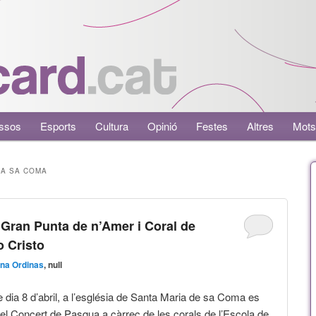
ssos
Esports
Cultura
Opinió
Festes
Altres
Mots
 A SA COMA
 Gran Punta de n’Amer i Coral de
o Cristo
na Ordinas
, null
 dia 8 d’abril, a l’església de Santa Maria de sa Coma es
 el Concert de Pasqua a càrrec de les corals de l’Escola de