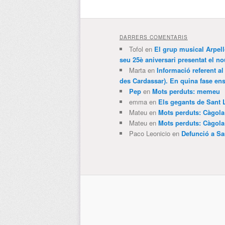
DARRERS COMENTARIS
Tofol
en
El grup musical Arpel
seu 25è aniversari presentat el
Marta
en
Informació referent al
des Cardassar). En quina fase e
Pep
en
Mots perduts: memeu
emma
en
Els gegants de Sant 
Mateu
en
Mots perduts: Càgol
Mateu
en
Mots perduts: Càgol
Paco Leonicio
en
Defunció a Sa