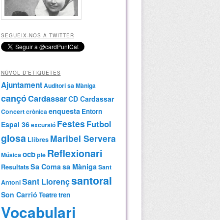
SEGUEIX-NOS A TWITTER
NÚVOL D’ETIQUETES
Ajuntament
Auditori sa Màniga
cançó
Cardassar
CD Cardassar
enquesta
Entorn
Concert
crònica
Festes
Futbol
Espai 36
excursió
glosa
Maribel Servera
Llibres
Reflexionari
ocb
Música
ple
Sa Coma
sa Màniga
Resultats
Sant
santoral
Sant Llorenç
Antoni
Son Carrió
Teatre
tren
Vocabulari