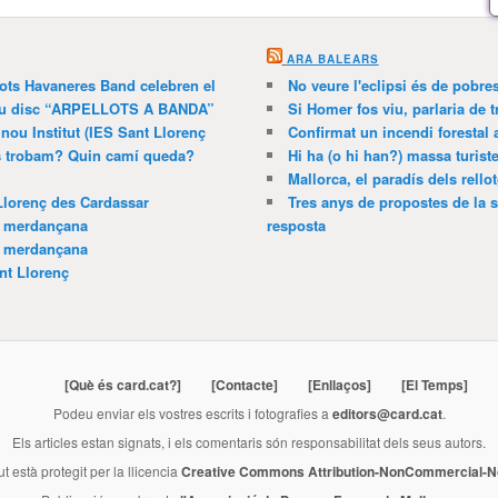
ARA BALEARS
lots Havaneres Band celebren el
No veure l'eclipsi és de pobre
 nou disc “ARPELLOTS A BANDA”
Si Homer fos viu, parlaria de 
 nou Institut (IES Sant Llorenç
Confirmat un incendi forestal
ns trobam? Quin camí queda?
Hi ha (o hi han?) massa turist
Mallorca, el paradís dels rello
Llorenç des Cardassar
Tres anys de propostes de la s
a merdançana
resposta
a merdançana
nt Llorenç
[Què és card.cat?]
[Contacte]
[Enllaços]
[El Temps]
Podeu enviar els vostres escrits i fotografies a
editors@card.cat
.
Els articles estan signats, i els comentaris són responsabilitat dels seus autors.
ut està protegit per la llicencia
Creative Commons Attribution-NonCommercial-No