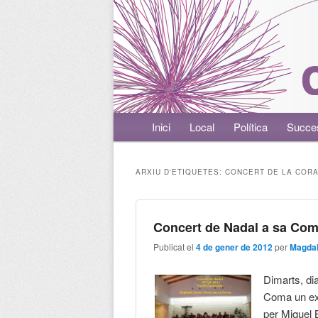
Menú principal
Inici
Aneu al contingut principal
Aneu al contingut secundari
Local
Política
Succe
ARXIU D'ETIQUETES:
CONCERT DE LA CORA
Concert de Nadal a sa Coma
Publicat el
4 de gener de 2012
per
Magdal
Dimarts, di
Coma un exc
per Miquel