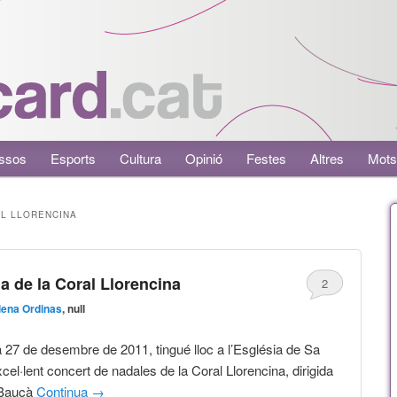
ssos
Esports
Cultura
Opinió
Festes
Altres
Mots
L LLORENCINA
 de la Coral Llorencina
2
ena Ordinas
, null
a 27 de desembre de 2011, tingué lloc a l’Església de Sa
el·lent concert de nadales de la Coral Llorencina, dirigida
 Bauçà
Continua
→