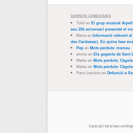
DARRERS COMENTARIS
Tofol
en
El grup musical Arpel
seu 25è aniversari presentat el
Marta
en
Informació referent al
des Cardassar). En quina fase e
Pep
en
Mots perduts: memeu
emma
en
Els gegants de Sant 
Mateu
en
Mots perduts: Càgol
Mateu
en
Mots perduts: Càgol
Paco Leonicio
en
Defunció a Sa
Card.cat
i tot el seu conting