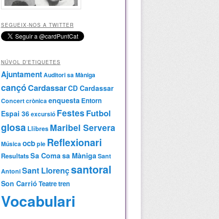
SEGUEIX-NOS A TWITTER
NÚVOL D’ETIQUETES
Ajuntament
Auditori sa Màniga
cançó
Cardassar
CD Cardassar
enquesta
Entorn
Concert
crònica
Festes
Futbol
Espai 36
excursió
glosa
Maribel Servera
Llibres
Reflexionari
ocb
Música
ple
Sa Coma
sa Màniga
Resultats
Sant
santoral
Sant Llorenç
Antoni
Son Carrió
Teatre
tren
Vocabulari