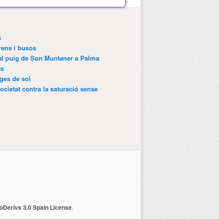
s
trens i busos
 al puig de Son Muntaner a Palma
es
tges de sol
ocietat contra la saturació sense
Derivs 3.0 Spain License
.