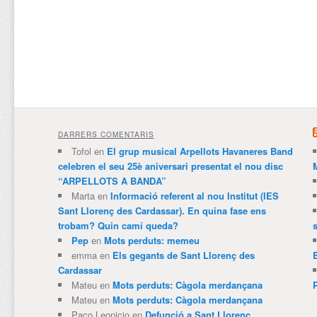
DARRERS COMENTARIS
Tofol
en
El grup musical Arpellots Havaneres Band
celebren el seu 25è aniversari presentat el nou disc
“ARPELLOTS A BANDA”
Marta
en
Informació referent al nou Institut (IES
Sant Llorenç des Cardassar). En quina fase ens
trobam? Quin camí queda?
Pep
en
Mots perduts: memeu
emma
en
Els gegants de Sant Llorenç des
Cardassar
Mateu
en
Mots perduts: Càgola merdançana
Mateu
en
Mots perduts: Càgola merdançana
Paco Leonicio
en
Defunció a Sant Llorenç