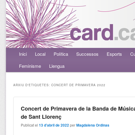
Menú principal
Inici
Aneu al contingut principal
Aneu al contingut secundari
Local
Política
Successos
Esports
Cu
Feminisme
Llengua
ARXIU D'ETIQUETES:
CONCERT DE PRIMAVERA 2022
Concert de Primavera de la Banda de Músic
de Sant Llorenç
Publicat el
13 d'abril de 2022
per
Magdalena Ordinas