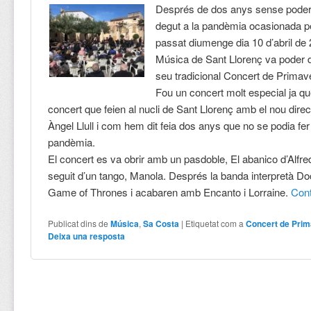
Després de dos anys sense poder
degut a la pandèmia ocasionada pe
passat diumenge dia 10 d’abril de
Música de Sant Llorenç va poder d
seu tradicional Concert de Primav
Fou un concert molt especial ja qu
concert que feien al nucli de Sant Llorenç amb el nou direc
Àngel Llull i com hem dit feia dos anys que no se podia fer
pandèmia.
El concert es va obrir amb un pasdoble, El abanico d’Alfr
seguit d’un tango, Manola. Després la banda interpretà Do
Game of Thrones i acabaren amb Encanto i Lorraine.
Con
Publicat dins de
Música
,
Sa Costa
|
Etiquetat com a
Concert de Pri
Deixa una resposta