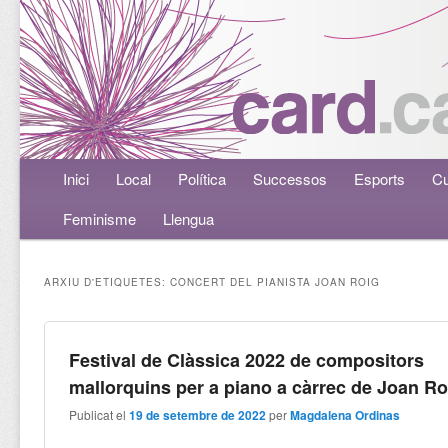
Menú principal
Inici
Aneu al contingut principal
Aneu al contingut secundari
Local
Política
Successos
Esports
Cu
Feminisme
Llengua
ARXIU D'ETIQUETES:
CONCERT DEL PIANISTA JOAN ROIG
Festival de Clàssica 2022 de compositors
mallorquins per a piano a càrrec de Joan Ro
Publicat el
19 de setembre de 2022
per
Magdalena Ordinas