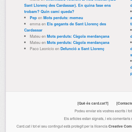
Sant Llorenç des Cardassar). En quina fase ens
trobam? Quin camí queda?
Pep
en
Mots perduts: memeu
emma
en
Els gegants de Sant Llorenç des
t
Cardassar
Mateu
en
Mots perduts: Càgola merdançana
Mateu
en
Mots perduts: Càgola merdançana
Paco Leonicio
en
Defunció a Sant Llorenç
p
[Què és card.cat?]
[Contact
Podeu enviar els vostres escrits i fo
Els articles estan signats, i els comentaris
Card.cat
i tot el seu contingut està protegit per la llicencia
Creative Com