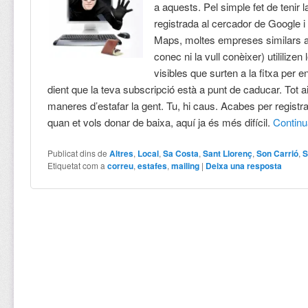
a aquests. Pel simple fet de tenir 
registrada al cercador de Google 
Maps, moltes empreses similars a 
conec ni la vull conèixer) utililizen
visibles que surten a la fitxa per e
dient que la teva subscripció està a punt de caducar. Tot a
maneres d’estafar la gent. Tu, hi caus. Acabes per registra
quan et vols donar de baixa, aquí ja és més difícil.
Contin
Publicat dins de
Altres
,
Local
,
Sa Costa
,
Sant Llorenç
,
Son Carrió
,
S
Etiquetat com a
correu
,
estafes
,
mailing
|
Deixa una resposta