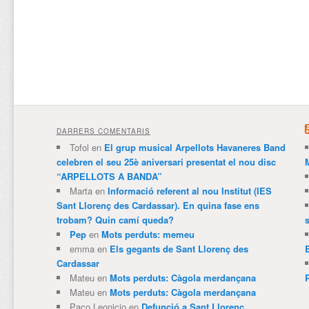
DARRERS COMENTARIS
Tofol
en
El grup musical Arpellots Havaneres Band
celebren el seu 25è aniversari presentat el nou disc
“ARPELLOTS A BANDA”
Marta
en
Informació referent al nou Institut (IES
Sant Llorenç des Cardassar). En quina fase ens
trobam? Quin camí queda?
Pep
en
Mots perduts: memeu
emma
en
Els gegants de Sant Llorenç des
Cardassar
Mateu
en
Mots perduts: Càgola merdançana
Mateu
en
Mots perduts: Càgola merdançana
Paco Leonicio
en
Defunció a Sant Llorenç