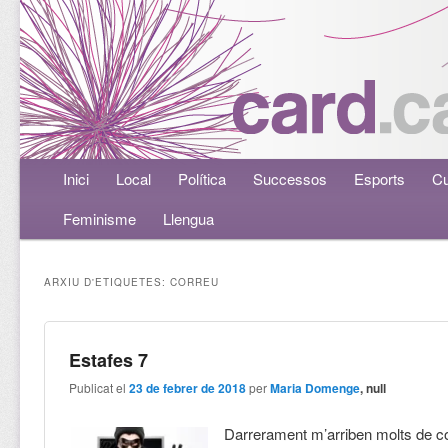
Menú principal
Inici
Aneu al contingut principal
Aneu al contingut secundari
Local
Política
Successos
Esports
Cu
Feminisme
Llengua
ARXIU D'ETIQUETES:
CORREU
Estafes 7
Publicat el
23 de febrer de 2018
per
Maria Domenge
, null
Darrerament m’arriben molts de co