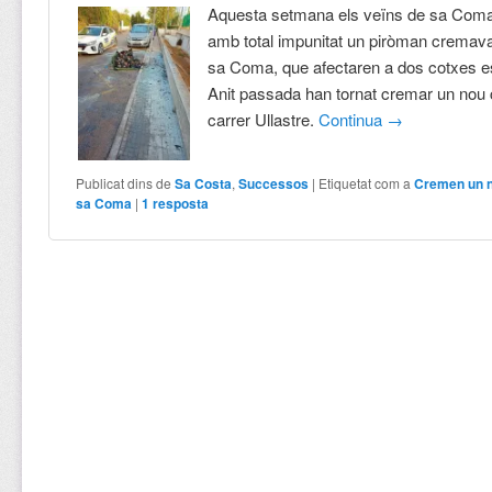
Aquesta setmana els veïns de sa Coma
amb total impunitat un piròman cremav
sa Coma, que afectaren a dos cotxes e
Anit passada han tornat cremar un nou c
carrer Ullastre.
Continua
→
Publicat dins de
Sa Costa
,
Successos
|
Etiquetat com a
Cremen un n
sa Coma
|
1
resposta