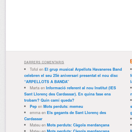
DARRERS COMENTARIS
Tofol
en
El grup musical Arpellots Havaneres Band
celebren el seu 25è aniversari presentat el nou disc
“ARPELLOTS A BANDA”
Marta
en
Informació referent al nou Institut (IES
Sant Llorenç des Cardassar). En quina fase ens
trobam? Quin camí queda?
Pep
en
Mots perduts: memeu
emma
en
Els gegants de Sant Llorenç des
Cardassar
Mateu
en
Mots perduts: Càgola merdançana
Mateu
en
Mots perduts: Càgola merdançana