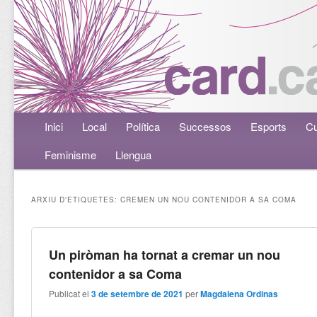
Menú principal
Inici
Aneu al contingut principal
Aneu al contingut secundari
Local
Política
Successos
Esports
Cu
Feminisme
Llengua
ARXIU D'ETIQUETES:
CREMEN UN NOU CONTENIDOR A SA COMA
Un piròman ha tornat a cremar un nou
contenidor a sa Coma
Publicat el
3 de setembre de 2021
per
Magdalena Ordinas