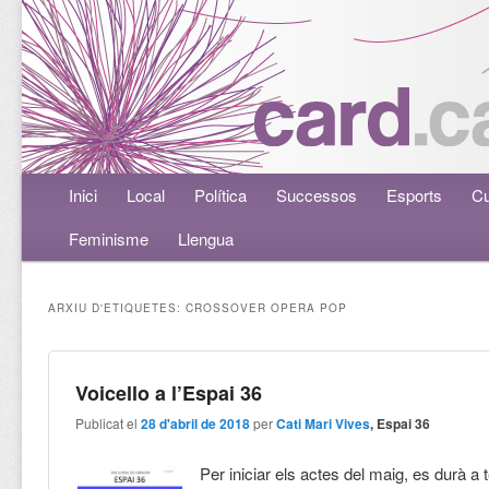
Menú principal
Inici
Aneu al contingut principal
Aneu al contingut secundari
Local
Política
Successos
Esports
Cu
Feminisme
Llengua
ARXIU D'ETIQUETES:
CROSSOVER OPERA POP
Voicello a l’Espai 36
Publicat el
28 d'abril de 2018
per
Cati Mari Vives
, Espai 36
Per iniciar els actes del maig, es durà a