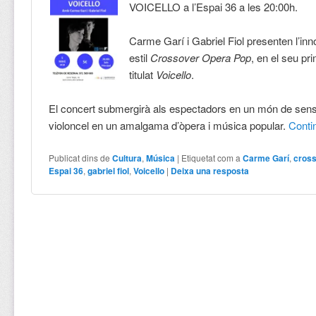
VOICELLO a l’Espai 36 a les 20:00h.
Carme Garí i Gabriel Fiol presenten l’in
estil
Crossover Opera Pop
, en el seu p
titulat
Voicello
.
El concert submergirà als espectadors en un món de sens
violoncel en un amalgama d’òpera i música popular.
Cont
Publicat dins de
Cultura
,
Música
|
Etiquetat com a
Carme Garí
,
cross
Espai 36
,
gabriel fiol
,
Voicello
|
Deixa una resposta