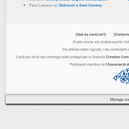
Paco Leonicio
en
Defunció a Sant Llorenç
[Què és card.cat?]
[Contact
Podeu enviar els vostres escrits i fo
Els articles estan signats, i els comentaris
Card.cat
i tot el seu contingut està protegit per la llicencia
Creative Com
Publicació membre de
l'Associació 
Manage co