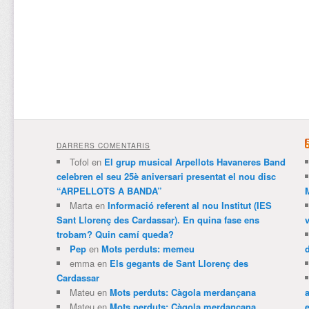
DARRERS COMENTARIS
Tofol
en
El grup musical Arpellots Havaneres Band
celebren el seu 25è aniversari presentat el nou disc
“ARPELLOTS A BANDA”
Marta
en
Informació referent al nou Institut (IES
Sant Llorenç des Cardassar). En quina fase ens
trobam? Quin camí queda?
Pep
en
Mots perduts: memeu
emma
en
Els gegants de Sant Llorenç des
Cardassar
Mateu
en
Mots perduts: Càgola merdançana
Mateu
en
Mots perduts: Càgola merdançana
e