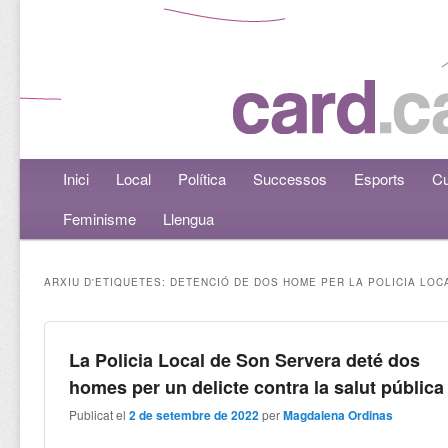
Menú principal
Inici
Aneu al contingut principal
Aneu al contingut secundari
Local
Política
Successos
Esports
Cu
Feminisme
Llengua
ARXIU D'ETIQUETES:
DETENCIÓ DE DOS HOME PER LA POLICIA LOC
La Policia Local de Son Servera deté dos
homes per un delicte contra la salut pública
Publicat el
2 de setembre de 2022
per
Magdalena Ordinas