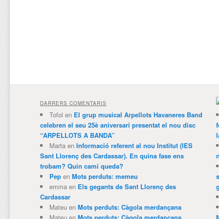
DARRERS COMENTARIS
Tofol
en
El grup musical Arpellots Havaneres Band
celebren el seu 25è aniversari presentat el nou disc
“ARPELLOTS A BANDA”
Marta
en
Informació referent al nou Institut (IES
Sant Llorenç des Cardassar). En quina fase ens
trobam? Quin camí queda?
Pep
en
Mots perduts: memeu
emma
en
Els gegants de Sant Llorenç des
Cardassar
Mateu
en
Mots perduts: Càgola merdançana
Mateu
en
Mots perduts: Càgola merdançana