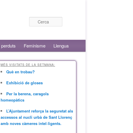
Cerca
 perduts
Feminisme
Llengua
MÉS VISITATS DE LA SETMANA:
Què en trobau?
Exhibició de gloses
Per la berena, caragols
homeopàtics
L’Ajuntament reforça la seguretat als
accessos al nucli urbà de Sant Llorenç
amb noves càmeres intel·ligents.