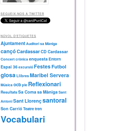
SEGUEIX-NOS A TWITTER
NÚVOL D’ETIQUETES
Ajuntament
Auditori sa Màniga
cançó
Cardassar
CD Cardassar
enquesta
Entorn
Concert
crònica
Festes
Futbol
Espai 36
excursió
glosa
Maribel Servera
Llibres
Reflexionari
ocb
Música
ple
Sa Coma
sa Màniga
Resultats
Sant
santoral
Sant Llorenç
Antoni
Son Carrió
Teatre
tren
Vocabulari