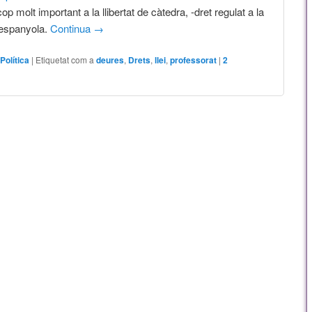
p molt important a la llibertat de càtedra, -dret regulat a la
 espanyola.
Continua
→
,
Política
|
Etiquetat com a
deures
,
Drets
,
llei
,
professorat
|
2