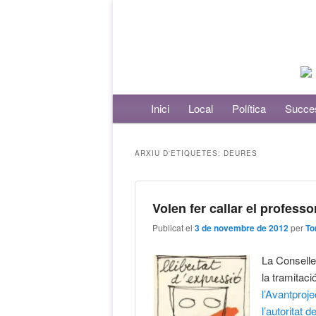
Menú principal
Inici
Aneu al contingut principal
Aneu al contingut secundari
Local
Política
Succe
ARXIU D'ETIQUETES:
DEURES
Volen fer callar el professo
Publicat el
3 de novembre de 2012
per
To
La Conselle
la tramitació
l’Avantproje
l’autoritat 