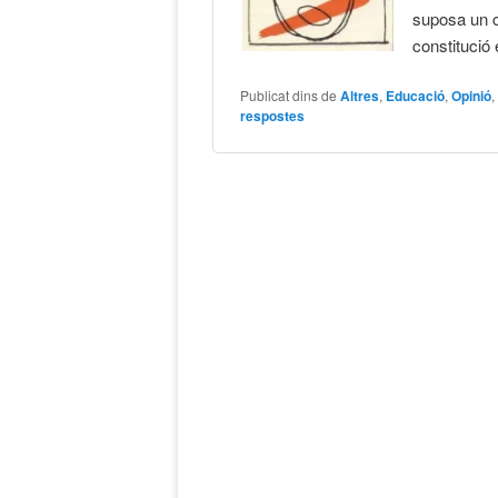
suposa un co
constitució
Publicat dins de
Altres
,
Educació
,
Opinió
respostes