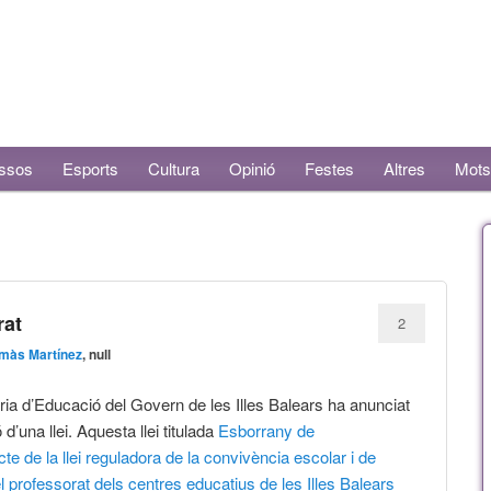
ssos
Esports
Cultura
Opinió
Festes
Altres
Mots
rat
2
màs Martínez
, null
ria d’Educació del Govern de les Illes Balears ha anunciat
 d’una llei. Aquesta llei titulada
Esborrany de
cte de la llei reguladora de la convivència escolar i de
del professorat dels centres educatius de les Illes Balears