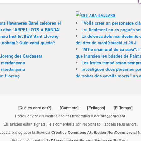
ARA BALEARS
lots Havaneres Band celebren el
“Volia crear un personatge clà
 nou disc “ARPELLOTS A BANDA”
I si finalment no es pogués ve
 nou Institut (IES Sant Llorenç
La defensa dels manifestants 
ns trobam? Quin camí queda?
del dret de manifestació el 26-J
"M’he enamorat de ca seva": l
Llorenç des Cardassar
que inunden les bústies de Palm
a merdançana
Les festes també seran sempr
a merdançana
Investiguen dues persones pe
nt Llorenç
de trobar dos cavalls morts i un al
[Què és card.cat?]
[Contacte]
[Enllaços]
[El Temps]
Podeu enviar els vostres escrits i fotografies a
editors@card.cat
.
Els articles estan signats, i els comentaris són responsabilitat dels seus autors.
ut està protegit per la llicencia
Creative Commons Attribution-NonCommercial-No
Publicació membre de
l'Associació de Premsa Forana de Mallorca
.