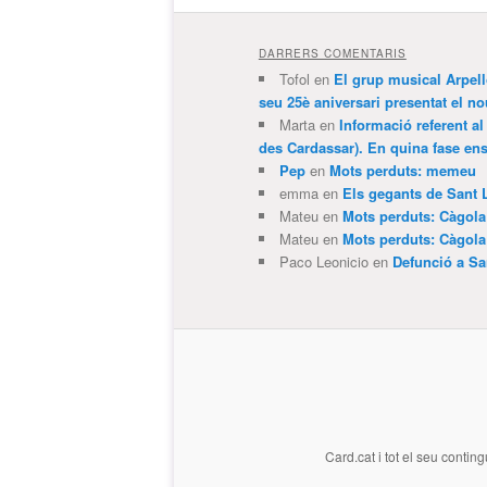
DARRERS COMENTARIS
Tofol
en
El grup musical Arpel
seu 25è aniversari presentat el
Marta
en
Informació referent al
des Cardassar). En quina fase e
Pep
en
Mots perduts: memeu
emma
en
Els gegants de Sant 
Mateu
en
Mots perduts: Càgol
Mateu
en
Mots perduts: Càgol
Paco Leonicio
en
Defunció a Sa
Card.cat
i tot el seu conting