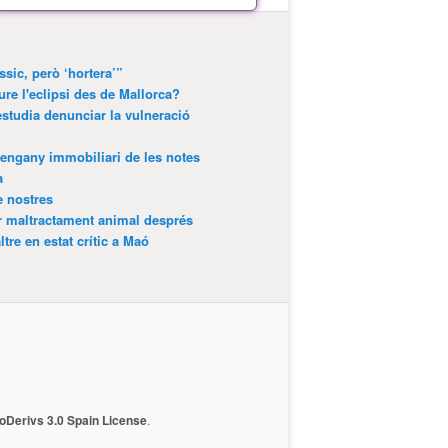
ssic, però ‘hortera’”
ure l'eclipsi des de Mallorca?
estudia denunciar la vulneració
’engany immobiliari de les notes
a
e nostres
r maltractament animal després
tre en estat crític a Maó
Derivs 3.0 Spain License
.