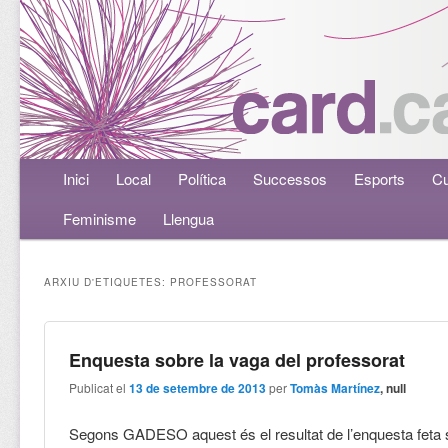
Menú principal
Inici
Aneu al contingut principal
Aneu al contingut secundari
Local
Política
Successos
Esports
Cu
Feminisme
Llengua
ARXIU D'ETIQUETES:
PROFESSORAT
Enquesta sobre la vaga del professorat
Publicat el
13 de setembre de 2013
per
Tomàs Martínez
, null
Segons GADESO aquest és el resultat de l’enquesta feta 