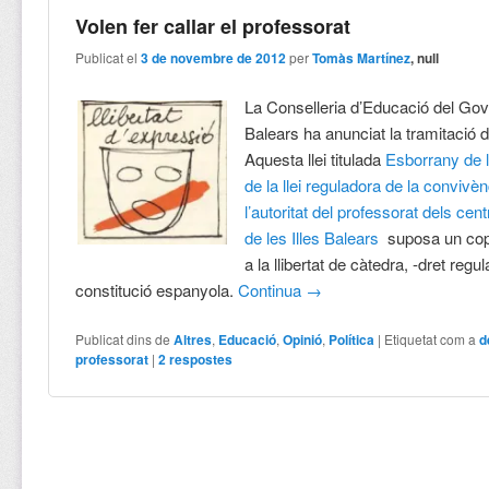
Volen fer callar el professorat
Publicat el
3 de novembre de 2012
per
Tomàs Martínez
, null
La Conselleria d’Educació del Gove
Balears ha anunciat la tramitació d’
Aquesta llei titulada
Esborrany de l
de la llei reguladora de la convivèn
l’autoritat del professorat dels cen
de les Illes Balears
suposa un cop 
a la llibertat de càtedra, -dret regul
constitució espanyola.
Continua
→
Publicat dins de
Altres
,
Educació
,
Opinió
,
Política
|
Etiquetat com a
d
professorat
|
2
respostes