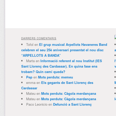
DARRERS COMENTARIS
Tofol
en
El grup musical Arpellots Havaneres Band
celebren el seu 25è aniversari presentat el nou disc
“ARPELLOTS A BANDA”
Marta
en
Informació referent al nou Institut (IES
Sant Llorenç des Cardassar). En quina fase ens
v
trobam? Quin camí queda?
Pep
en
Mots perduts: memeu
emma
en
Els gegants de Sant Llorenç des
Cardassar
Mateu
en
Mots perduts: Càgola merdançana
Mateu
en
Mots perduts: Càgola merdançana
Paco Leonicio
en
Defunció a Sant Llorenç