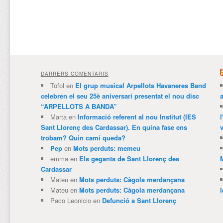
DARRERS COMENTARIS
Tofol
en
El grup musical Arpellots Havaneres Band
celebren el seu 25è aniversari presentat el nou disc
“ARPELLOTS A BANDA”
Marta
en
Informació referent al nou Institut (IES
Sant Llorenç des Cardassar). En quina fase ens
v
trobam? Quin camí queda?
Pep
en
Mots perduts: memeu
emma
en
Els gegants de Sant Llorenç des
Cardassar
Mateu
en
Mots perduts: Càgola merdançana
Mateu
en
Mots perduts: Càgola merdançana
Paco Leonicio
en
Defunció a Sant Llorenç