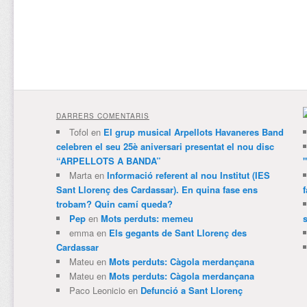
DARRERS COMENTARIS
Tofol
en
El grup musical Arpellots Havaneres Band
celebren el seu 25è aniversari presentat el nou disc
“ARPELLOTS A BANDA”
Marta
en
Informació referent al nou Institut (IES
Sant Llorenç des Cardassar). En quina fase ens
trobam? Quin camí queda?
Pep
en
Mots perduts: memeu
emma
en
Els gegants de Sant Llorenç des
Cardassar
Mateu
en
Mots perduts: Càgola merdançana
Mateu
en
Mots perduts: Càgola merdançana
Paco Leonicio
en
Defunció a Sant Llorenç