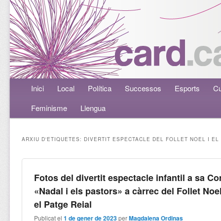
Menú principal
Inici
Aneu al contingut principal
Aneu al contingut secundari
Local
Política
Successos
Esports
Cu
Feminisme
Llengua
ARXIU D'ETIQUETES:
DIVERTIT ESPECTACLE DEL FOLLET NOEL I EL
Fotos del divertit espectacle infantil a sa C
«Nadal i els pastors» a càrrec del Follet Noel
el Patge Reial
Publicat el
1 de gener de 2023
per
Magdalena Ordinas