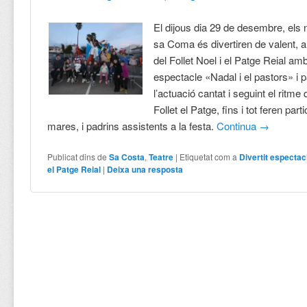
El dijous dia 29 de desembre, els n
sa Coma és divertiren de valent, 
del Follet Noel i el Patge Reial am
espectacle «Nadal i el pastors» i p
l’actuació cantat i seguint el ritm
Follet el Patge, fins i tot feren part
mares, i padrins assistents a la festa.
Continua
→
Publicat dins de
Sa Costa
,
Teatre
|
Etiquetat com a
Divertit espectacl
el Patge Reial
|
Deixa una resposta