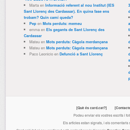
Marta
en
Informació referent al nou Institut (IES
3
Sant Llorenç des Cardassar). En quina fase ens
trobam? Quin camí queda?
Pep
en
Mots perduts: memeu
emma
en
Els gegants de Sant Llorenç des
t
Cardassar
Mateu
en
Mots perduts: Càgola merdançana
Mateu
en
Mots perduts: Càgola merdançana
Paco Leonicio
en
Defunció a Sant Llorenç
p
[Què és card.cat?]
[Contact
Podeu enviar els vostres escrits i fo
Els articles estan signats, i els comentaris