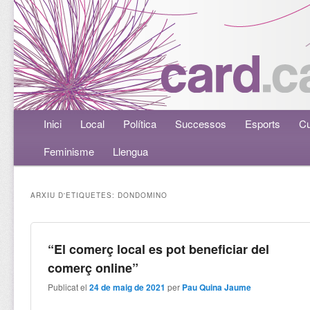
Menú principal
Inici
Aneu al contingut principal
Aneu al contingut secundari
Local
Política
Successos
Esports
Cu
Feminisme
Llengua
ARXIU D'ETIQUETES:
DONDOMINO
“El comerç local es pot beneficiar del
comerç online”
Publicat el
24 de maig de 2021
per
Pau Quina Jaume