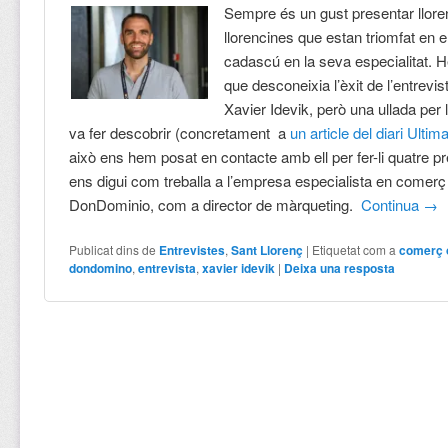
Sempre és un gust presentar llore
llorencines que estan triomfat en e
cadascú en la seva especialitat. 
que desconeixia l’èxit de l’entrevis
Xavier Idevik, però una ullada per
va fer descobrir (concretament a
un article del diari Ulti
això ens hem posat en contacte amb ell per fer-li quatre p
ens digui com treballa a l’empresa especialista en comerç
DonDominio, com a director de màrqueting.
Continua
→
Publicat dins de
Entrevistes
,
Sant Llorenç
|
Etiquetat com a
comerç 
dondomino
,
entrevista
,
xavier idevik
|
Deixa una resposta