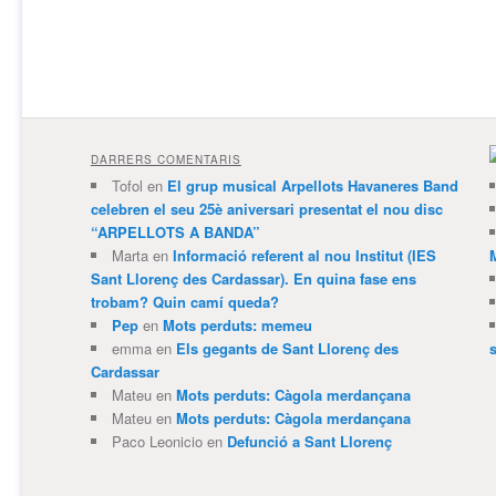
DARRERS COMENTARIS
Tofol
en
El grup musical Arpellots Havaneres Band
celebren el seu 25è aniversari presentat el nou disc
“ARPELLOTS A BANDA”
Marta
en
Informació referent al nou Institut (IES
Sant Llorenç des Cardassar). En quina fase ens
trobam? Quin camí queda?
Pep
en
Mots perduts: memeu
emma
en
Els gegants de Sant Llorenç des
Cardassar
Mateu
en
Mots perduts: Càgola merdançana
Mateu
en
Mots perduts: Càgola merdançana
Paco Leonicio
en
Defunció a Sant Llorenç