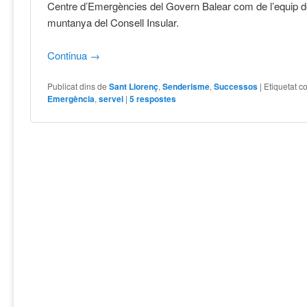
Centre d’Emergències del Govern Balear com de l’equip
muntanya del Consell Insular.
Continua
→
Publicat dins de
Sant Llorenç
,
Senderisme
,
Successos
|
Etiquetat c
Emergència
,
servei
|
5
respostes