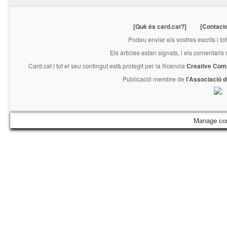
[Què és card.cat?]
[Contact
Podeu enviar els vostres escrits i fo
Els articles estan signats, i els comentaris
Card.cat
i tot el seu contingut està protegit per la llicencia
Creative Com
Publicació membre de
l'Associació 
Manage co