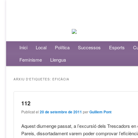
Menú principal
Inici
Aneu al contingut principal
Aneu al contingut secundari
Local
Política
Successos
Esports
Cu
Feminisme
Llengua
ARXIU D'ETIQUETES:
EFICÀCIA
112
Publicat el
20 de setembre de 2011
per
Guillem Pont
Aquest diumenge passat, a l’excursió dels Trescadors en e
Pareis, dissortadament varem poder comprovar l’eficiència