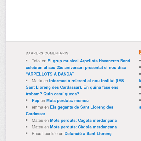
DARRERS COMENTARIS
Tofol
en
El grup musical Arpellots Havaneres Band
celebren el seu 25è aniversari presentat el nou disc
“ARPELLOTS A BANDA”
Marta
en
Informació referent al nou Institut (IES
Sant Llorenç des Cardassar). En quina fase ens
trobam? Quin camí queda?
Pep
en
Mots perduts: memeu
emma
en
Els gegants de Sant Llorenç des
Cardassar
Mateu
en
Mots perduts: Càgola merdançana
Mateu
en
Mots perduts: Càgola merdançana
Paco Leonicio
en
Defunció a Sant Llorenç