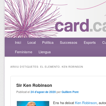
Menú principal
Inici
Aneu al contingut principal
Aneu al contingut secundari
Local
Política
Successos
Esports
Cu
Feminisme
Llengua
ARXIU D'ETIQUETES:
EL ELEMENTO. KEN ROBINSON
Sir Ken Robinson
Publicat el
24 d'agost de 2020
per
Guillem Pont
Ens ha deixat
Ken Robinson
, auto