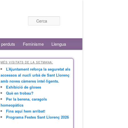
Cerca
 perduts
Feminisme
Llengua
MÉS VISITATS DE LA SETMANA:
L’Ajuntament reforça la seguretat als
accessos al nucli urbà de Sant Llorenç
amb noves càmeres intel·ligents.
Exhibició de gloses
Què en trobau?
Per la berena, caragols
homeopàtics
Fins aquí hem arribat!
Programa Festes Sant Llorenç 2026