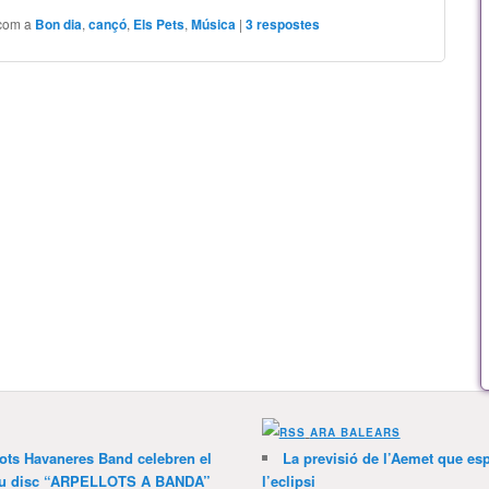
 com a
Bon dia
,
cançó
,
Els Pets
,
Música
|
3
respostes
ARA BALEARS
lots Havaneres Band celebren el
La previsió de l’Aemet que es
 nou disc “ARPELLOTS A BANDA”
l’eclipsi