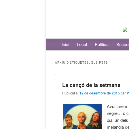
Menú principal
Inici
Aneu al contingut principal
Aneu al contingut secundari
Local
Política
Succe
ARXIU D'ETIQUETES:
ELS PETS
La cançó de la setmana
Publicat el
12 de desembre de 2015
per
P
Avui farem u
negre… o co
dia
, un dels
melangia d