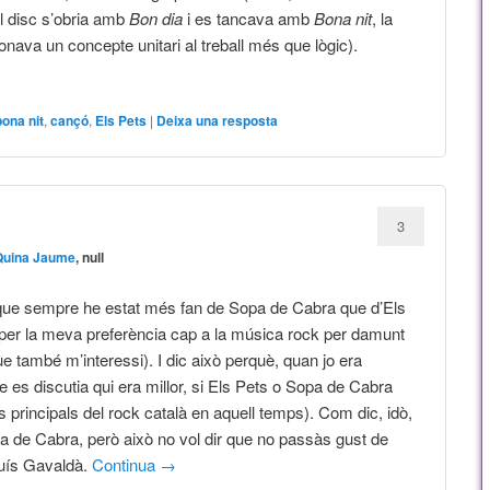
 disc s’obria amb
Bon dia
i es tancava amb
Bona nit
, la
onava un concepte unitari al treball més que lògic).
→
bona nit
,
cançó
,
Els Pets
|
Deixa una resposta
3
Quina Jaume
, null
que sempre he estat més fan de Sopa de Cabra que d’Els
per la meva preferència cap a la música rock per damunt
e també m’interessi). I dic això perquè, quan jo era
 es discutia qui era millor, si Els Pets o Sopa de Cabra
s principals del rock català en aquell temps). Com dic, idò,
 de Cabra, però això no vol dir que no passàs gust de
Lluís Gavaldà.
Continua
→