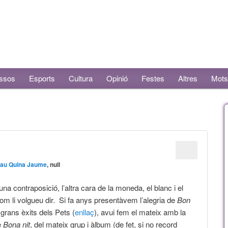
ssos
Esports
Cultura
Opinió
Festes
Altres
Mots
au Quina Jaume
, null
na contraposició, l’altra cara de la moneda, el blanc i el
m li volgueu dir. Si fa anys presentàvem l’alegria de
Bon
 grans èxits dels Pets (
enllaç
), avui fem el mateix amb la
e
Bona nit
, del mateix grup i àlbum (de fet, si no record