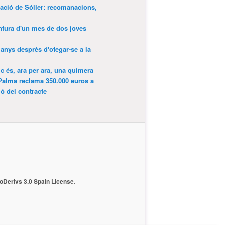
tació de Sóller: recomanacions,
entura d'un mes de dos joves
anys després d'ofegar-se a la
ic és, ara per ara, una quimera
Palma reclama 350.000 euros a
ió del contracte
Derivs 3.0 Spain License
.