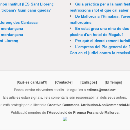
 nou Institut (IES Sant Llorenç
Guia pràctica per a la manifes
ns trobam? Quin camí queda?
restriccions i tot el que cal saber
De Mallorca a l'Himàlaia: l'av
Llorenç des Cardassar
mallorquins
a merdançana
En estat greu una nina de dos 
a merdançana
piscina d'un hotel de Magaluf
nt Llorenç
Per què el decreixement turíst
L'empresa del Pla general de 
Cort en el judici contra la resciss
[Què és card.cat?]
[Contacte]
[Enllaços]
[El Temps]
Podeu enviar els vostres escrits i fotografies a
editors@card.cat
.
Els articles estan signats, i els comentaris són responsabilitat dels seus autors.
ut està protegit per la llicencia
Creative Commons Attribution-NonCommercial-No
Publicació membre de
l'Associació de Premsa Forana de Mallorca
.