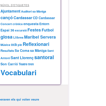
NÚVOL D’ETIQUETES
Ajuntament
Auditori sa Màniga
cançó
Cardassar
CD Cardassar
enquesta
Entorn
Concert
crònica
Festes
Futbol
Espai 36
excursió
glosa
Maribel Servera
Llibres
Reflexionari
ocb
Música
ple
Sa Coma
sa Màniga
Resultats
Sant
santoral
Sant Llorenç
Antoni
Son Carrió
Teatre
tren
Vocabulari
peraven els qui volen veure