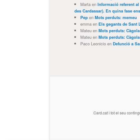
Marta
en
Informació referent al
des Cardassar). En quina fase e
Pep
en
Mots perduts: memeu
emma
en
Els gegants de Sant 
Mateu
en
Mots perduts: Càgol
Mateu
en
Mots perduts: Càgol
Paco Leonicio
en
Defunció a Sa
Card.cat
i tot el seu conting