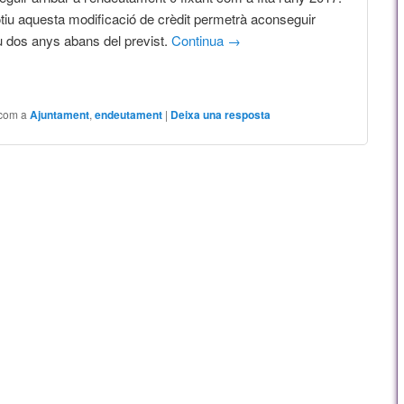
iu aquesta modificació de crèdit permetrà aconseguir
u dos anys abans del previst.
Continua
→
 com a
Ajuntament
,
endeutament
|
Deixa una resposta