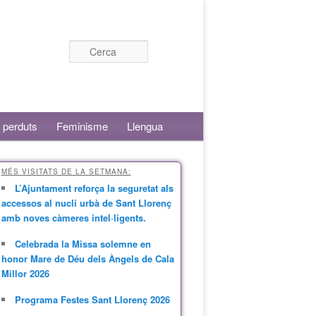
Cerca
 perduts
Feminisme
Llengua
MÉS VISITATS DE LA SETMANA:
L’Ajuntament reforça la seguretat als
accessos al nucli urbà de Sant Llorenç
amb noves càmeres intel·ligents.
Celebrada la Missa solemne en
honor Mare de Déu dels Àngels de Cala
Millor 2026
Programa Festes Sant Llorenç 2026