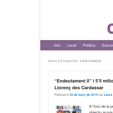
Menú principal
Inici
Aneu al contingut principal
Aneu al contingut secundari
Local
Política
Succe
ARXIU D'ETIQUETES:
ENDEUTAMENT
“Endeutament 0” i 5’5 mili
Llorenç des Cardassar
Publicat el
20 de març de 2015
per
Laura
A l’inici de la
objectiu aconse