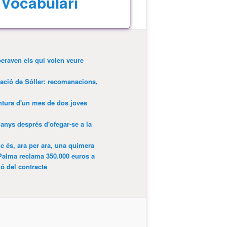
Vocabulari
peraven els qui volen veure
tació de Sóller: recomanacions,
entura d'un mes de dos joves
anys després d'ofegar-se a la
ic és, ara per ara, una quimera
Palma reclama 350.000 euros a
ió del contracte