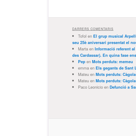
DARRERS COMENTARIS
Tofol
en
El grup musical Arpel
seu 25è aniversari presentat el
Marta
en
Informació referent al
des Cardassar). En quina fase e
Pep
en
Mots perduts: memeu
emma
en
Els gegants de Sant 
Mateu
en
Mots perduts: Càgol
Mateu
en
Mots perduts: Càgol
Paco Leonicio
en
Defunció a Sa