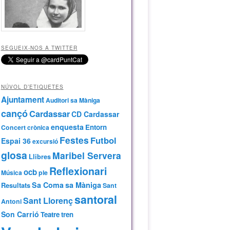
SEGUEIX-NOS A TWITTER
NÚVOL D’ETIQUETES
Ajuntament
Auditori sa Màniga
cançó
Cardassar
CD Cardassar
enquesta
Entorn
Concert
crònica
Festes
Futbol
Espai 36
excursió
glosa
Maribel Servera
Llibres
Reflexionari
ocb
Música
ple
Sa Coma
sa Màniga
Resultats
Sant
santoral
Sant Llorenç
Antoni
Son Carrió
Teatre
tren