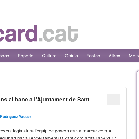
ssos
Esports
Cultura
Opinió
Festes
Altres
Mots
ons al banc a l’Ajuntament de Sant
 Rodríguez Vaquer
 present legislatura l’equip de govern es va marcar com a
guir arribar a l’endeutament 0 fixant com a fita l’any 2017.