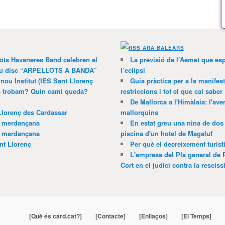
ARA BALEARS
lots Havaneres Band celebren el
La previsió de l’Aemet que es
 nou disc “ARPELLOTS A BANDA”
l’eclipsi
 nou Institut (IES Sant Llorenç
Guia pràctica per a la manifes
ns trobam? Quin camí queda?
restriccions i tot el que cal saber
De Mallorca a l'Himàlaia: l'av
Llorenç des Cardassar
mallorquins
a merdançana
En estat greu una nina de dos 
a merdançana
piscina d'un hotel de Magaluf
nt Llorenç
Per què el decreixement turíst
L'empresa del Pla general de 
Cort en el judici contra la resciss
[Què és card.cat?]
[Contacte]
[Enllaços]
[El Temps]