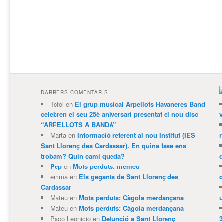
DARRERS COMENTARIS
Tofol
en
El grup musical Arpellots Havaneres Band
celebren el seu 25è aniversari presentat el nou disc
v
“ARPELLOTS A BANDA”
Marta
en
Informació referent al nou Institut (IES
Sant Llorenç des Cardassar). En quina fase ens
trobam? Quin camí queda?
Pep
en
Mots perduts: memeu
emma
en
Els gegants de Sant Llorenç des
Cardassar
Mateu
en
Mots perduts: Càgola merdançana
Mateu
en
Mots perduts: Càgola merdançana
Paco Leonicio
en
Defunció a Sant Llorenç
3