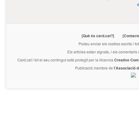
[Què és card.cat?]
[Contact
Podeu enviar els vostres escrits i fo
Els articles estan signats, i els comentaris
Card.cat
i tot el seu contingut està protegit per la llicencia
Creative Com
Publicació membre de
l'Associació 