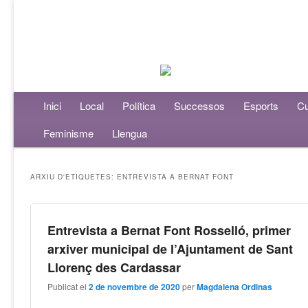
Menú principal
Inici
Aneu al contingut principal
Aneu al contingut secundari
Local
Política
Successos
Esports
Cu
Feminisme
Llengua
ARXIU D'ETIQUETES:
ENTREVISTA A BERNAT FONT
Entrevista a Bernat Font Rosselló, primer
arxiver municipal de l’Ajuntament de Sant
Llorenç des Cardassar
Publicat el
2 de novembre de 2020
per
Magdalena Ordinas