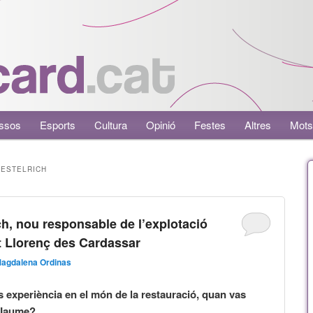
ssos
Esports
Cultura
Opinió
Festes
Altres
Mots
 ESTELRICH
ch, nou responsable de l’explotació
nt Llorenç des Cardassar
agdalena Ordinas
s experiència en el món de la restauració, quan vas
Jaume?