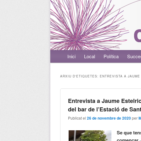
Menú principal
Inici
Aneu al contingut principal
Aneu al contingut secundari
Local
Política
Succe
ARXIU D'ETIQUETES:
ENTREVISTA A JAUME
Entrevista a Jaume Estelri
del bar de l’Estació de Sa
Publicat el
26 de novembre de 2020
per
M
Se que ten
començar 