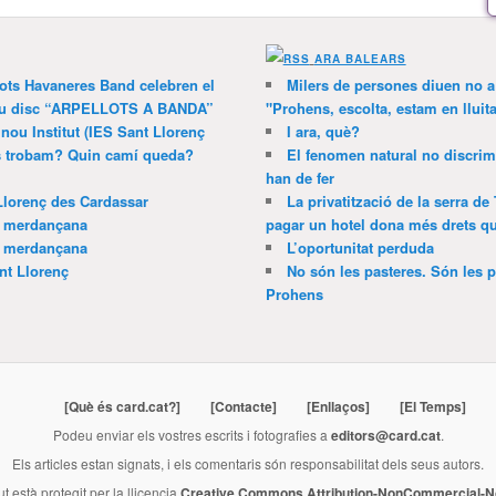
ARA BALEARS
lots Havaneres Band celebren el
Milers de persones diuen no a l
 nou disc “ARPELLOTS A BANDA”
"Prohens, escolta, estam en lluit
 nou Institut (IES Sant Llorenç
I ara, què?
ns trobam? Quin camí queda?
El fenomen natural no discrim
han de fer
Llorenç des Cardassar
La privatització de la serra de
a merdançana
pagar un hotel dona més drets que
a merdançana
L’oportunitat perduda
nt Llorenç
No són les pasteres. Són les p
Prohens
[Què és card.cat?]
[Contacte]
[Enllaços]
[El Temps]
Podeu enviar els vostres escrits i fotografies a
editors@card.cat
.
Els articles estan signats, i els comentaris són responsabilitat dels seus autors.
ut està protegit per la llicencia
Creative Commons Attribution-NonCommercial-No