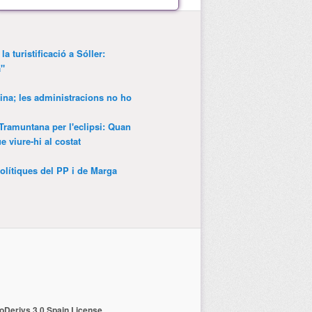
a turistificació a Sóller:
a"
ina; les administracions no ho
 Tramuntana per l'eclipsi: Quan
 viure-hi al costat
olítiques del PP i de Marga
Derivs 3.0 Spain License
.