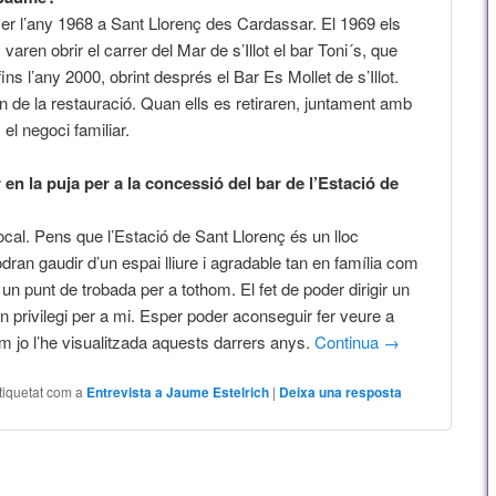
xer l’any 1968 a Sant Llorenç des Cardassar. El 1969 els
aren obrir el carrer del Mar de s’Illot el bar Toni´s, que
ins l’any 2000, obrint després el Bar Es Mollet de s’Illot.
 de la restauració. Quan ells es retiraren, juntament amb
l negoci familiar.
 en la puja per a la concessió del bar de l’Estació de
al. Pens que l’Estació de Sant Llorenç és un lloc
ran gaudir d’un espai lliure i agradable tan en família com
un punt de trobada per a tothom. El fet de poder dirigir un
un privilegi per a mi. Esper poder aconseguir fer veure a
m jo l’he visualitzada aquests darrers anys.
Continua
→
tiquetat com a
Entrevista a Jaume Estelrich
|
Deixa una resposta