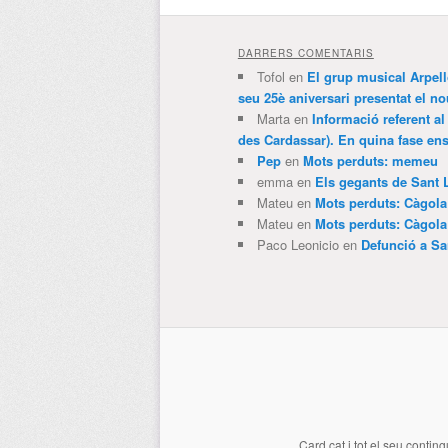
DARRERS COMENTARIS
Tofol
en
El grup musical Arpel
seu 25è aniversari presentat el
Marta
en
Informació referent al
des Cardassar). En quina fase e
Pep
en
Mots perduts: memeu
emma
en
Els gegants de Sant 
Mateu
en
Mots perduts: Càgol
Mateu
en
Mots perduts: Càgol
Paco Leonicio
en
Defunció a Sa
Card.cat
i tot el seu conting