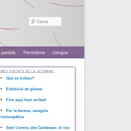
Cerca
 perduts
Feminisme
Llengua
MÉS VISITATS DE LA SETMANA:
Què en trobau?
Exhibició de gloses
Fins aquí hem arribat!
Per la berena, caragols
homeopàtics
Sant Llorenç des Cardassar: el nou