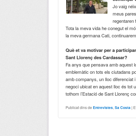
Jo vaig néi
meus pares v
regentaren f
Tota la meva vida he conegut el món
la meva germana Cati, continuarem e
Què et va motivar per a participar
Sant Llorenç des Cardassar?
Fa anys que pensava amb aquest loc
emblemàtic on tots els ciutadans pod
amb companys, un lloc diferenciat i 
negoci ubicat en aquest lloc és tot 
tothom l’Estació de Sant Llorenç co
Publicat dins de
Entrevistes
,
Sa Costa
|
E