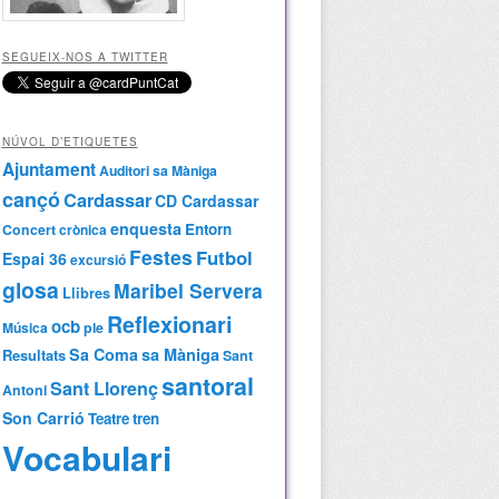
SEGUEIX-NOS A TWITTER
NÚVOL D’ETIQUETES
Ajuntament
Auditori sa Màniga
cançó
Cardassar
CD Cardassar
enquesta
Entorn
Concert
crònica
Festes
Futbol
Espai 36
excursió
glosa
Maribel Servera
Llibres
Reflexionari
ocb
Música
ple
Sa Coma
sa Màniga
Resultats
Sant
santoral
Sant Llorenç
Antoni
Son Carrió
Teatre
tren
Vocabulari