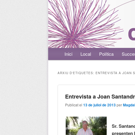
Menú principal
Inici
Aneu al contingut principal
Aneu al contingut secundari
Local
Política
Succe
ARXIU D'ETIQUETES:
ENTREVISTA A JOAN 
Entrevista a Joan Santand
Publicat el
13 de juliol de 2013
per
Magdal
Sr. Santan
presenten 