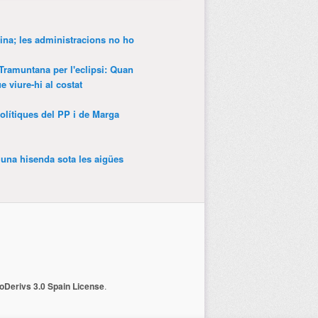
ina; les administracions no ho
 Tramuntana per l'eclipsi: Quan
 viure-hi al costat
olítiques del PP i de Marga
’una hisenda sota les aigües
Derivs 3.0 Spain License
.