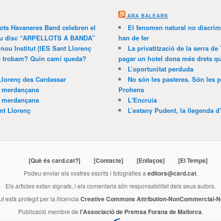
ARA BALEARS
lots Havaneres Band celebren el
El fenomen natural no discrim
 nou disc “ARPELLOTS A BANDA”
han de fer
 nou Institut (IES Sant Llorenç
La privatització de la serra de
ns trobam? Quin camí queda?
pagar un hotel dona més drets que
L’oportunitat perduda
Llorenç des Cardassar
No són les pasteres. Són les p
a merdançana
Prohens
a merdançana
L'Encruia
nt Llorenç
L’estany Pudent, la llegenda d
[Què és card.cat?]
[Contacte]
[Enllaços]
[El Temps]
Podeu enviar els vostres escrits i fotografies a
editors@card.cat
.
Els articles estan signats, i els comentaris són responsabilitat dels seus autors.
ut està protegit per la llicencia
Creative Commons Attribution-NonCommercial-No
Publicació membre de
l'Associació de Premsa Forana de Mallorca
.