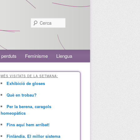
Cerca
 perduts
Feminisme
Llengua
MÉS VISITATS DE LA SETMANA:
Exhibició de gloses
Què en trobau?
Per la berena, caragols
homeopàtics
Fins aquí hem arribat!
Finlàndia. El millor sistema