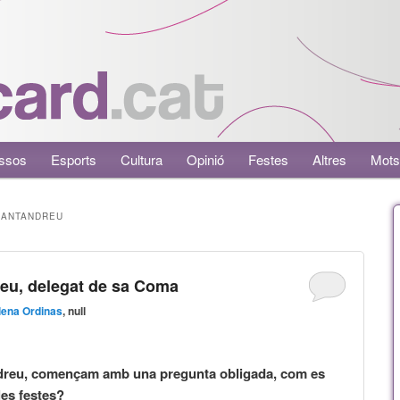
ssos
Esports
Cultura
Opinió
Festes
Altres
Mots
SANTANDREU
reu, delegat de sa Coma
ena Ordinas
, null
dreu, començam amb una pregunta obligada, com es
les festes?