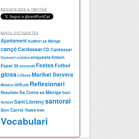
SEGUEIX-NOS A TWITTER
NÚVOL D’ETIQUETES
Ajuntament
Auditori sa Màniga
cançó
Cardassar
CD Cardassar
enquesta
Entorn
Concert
crònica
Festes
Futbol
Espai 36
excursió
glosa
Maribel Servera
Llibres
Reflexionari
ocb
Música
ple
Sa Coma
sa Màniga
Resultats
Sant
santoral
Sant Llorenç
Antoni
Son Carrió
Teatre
tren
Vocabulari