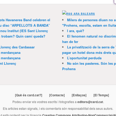
ARA BALEARS
lots Havaneres Band celebren el
Milers de persones diuen no a l
 nou disc “ARPELLOTS A BANDA”
"Prohens, escolta, estam en lluit
 nou Institut (IES Sant Llorenç
I ara, què?
ns trobam? Quin camí queda?
El fenomen natural no discrim
han de fer
Llorenç des Cardassar
La privatització de la serra de
a merdançana
pagar un hotel dona més drets que
a merdançana
L’oportunitat perduda
nt Llorenç
No són les pasteres. Són les p
Prohens
[Què és card.cat?]
[Contacte]
[Enllaços]
[El Temps]
Podeu enviar els vostres escrits i fotografies a
editors@card.cat
.
Els articles estan signats, i els comentaris són responsabilitat dels seus autors.
ut està protegit per la llicencia
Creative Commons Attribution-NonCommercial-No