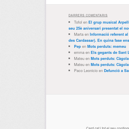
DARRERS COMENTARIS
Tofol
en
El grup musical Arpel
seu 25è aniversari presentat el
Marta
en
Informació referent al
des Cardassar). En quina fase e
Pep
en
Mots perduts: memeu
emma
en
Els gegants de Sant 
Mateu
en
Mots perduts: Càgol
Mateu
en
Mots perduts: Càgol
Paco Leonicio
en
Defunció a Sa
Card.cat
i tot el seu conting