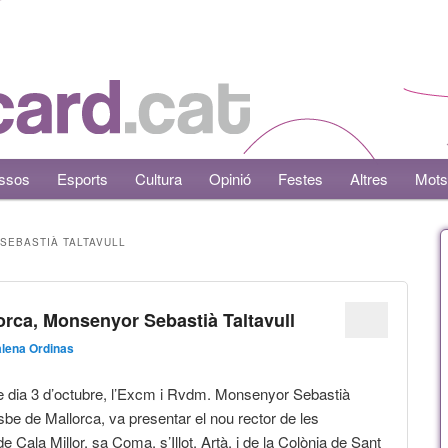
ssos
Esports
Cultura
Opinió
Festes
Altres
Mots
 SEBASTIÀ TALTAVULL
lorca, Monsenyor Sebastià Taltavull
lena Ordinas
 dia 3 d’octubre, l’Excm i Rvdm. Monsenyor Sebastià
isbe de Mallorca, va presentar el nou rector de les
e Cala Millor, sa Coma, s’Illot, Artà, i de la Colònia de Sant