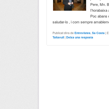
Pere, Mn. Ba
l’horabaixa
Poc abans d
saludar-lo , i com sempre amablem
Publicat dins de
Entrevistes
,
Sa Costa
|
E
Taltavull
|
Deixa una resposta