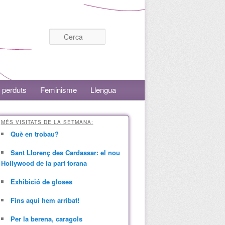
Cerca
 perduts
Feminisme
Llengua
MÉS VISITATS DE LA SETMANA:
Què en trobau?
Sant Llorenç des Cardassar: el nou
Hollywood de la part forana
Exhibició de gloses
Fins aquí hem arribat!
Per la berena, caragols