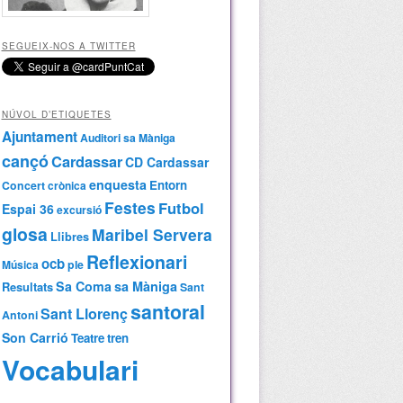
SEGUEIX-NOS A TWITTER
NÚVOL D’ETIQUETES
Ajuntament
Auditori sa Màniga
cançó
Cardassar
CD Cardassar
enquesta
Entorn
Concert
crònica
Festes
Futbol
Espai 36
excursió
glosa
Maribel Servera
Llibres
Reflexionari
ocb
Música
ple
Sa Coma
sa Màniga
Resultats
Sant
santoral
Sant Llorenç
Antoni
Son Carrió
Teatre
tren
Vocabulari