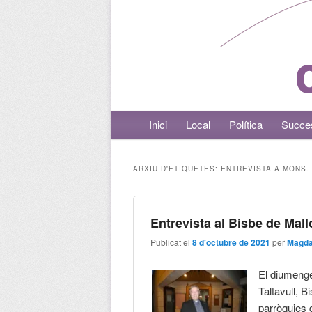
Menú principal
Inici
Aneu al contingut principal
Aneu al contingut secundari
Local
Política
Succe
ARXIU D'ETIQUETES:
ENTREVISTA A MONS.
Entrevista al Bisbe de Mal
Publicat el
8 d'octubre de 2021
per
Magda
El diumenge
Taltavull, B
parròquies d