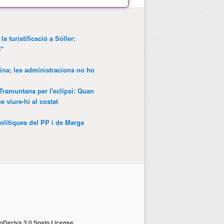
a turistificació a Sóller:
a"
ina; les administracions no ho
 Tramuntana per l'eclipsi: Quan
 viure-hi al costat
olítiques del PP i de Marga
Derivs 3.0 Spain License
.