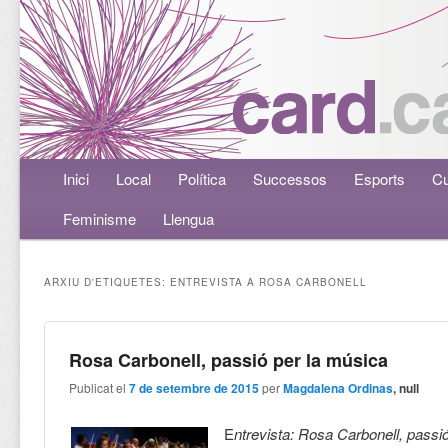
Menú principal
Inici
Aneu al contingut principal
Aneu al contingut secundari
Local
Política
Successos
Esports
Cu
Feminisme
Llengua
ARXIU D'ETIQUETES:
ENTREVISTA A ROSA CARBONELL
Rosa Carbonell, passió per la música
Publicat el
7 de setembre de 2015
per
Magdalena Ordinas
, null
E
ntrevista: Rosa Carbonell, passi