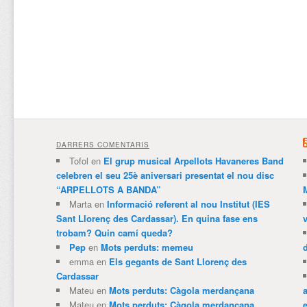
DARRERS COMENTARIS
Tofol
en
El grup musical Arpellots Havaneres Band
celebren el seu 25è aniversari presentat el nou disc
“ARPELLOTS A BANDA”
Marta
en
Informació referent al nou Institut (IES
Sant Llorenç des Cardassar). En quina fase ens
trobam? Quin camí queda?
Pep
en
Mots perduts: memeu
emma
en
Els gegants de Sant Llorenç des
Cardassar
Mateu
en
Mots perduts: Càgola merdançana
Mateu
en
Mots perduts: Càgola merdançana
e