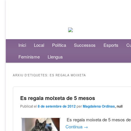
Menú principal
Inici
Aneu al contingut principal
Aneu al contingut secundari
Local
Política
Successos
Esports
Cu
Feminisme
Llengua
ARXIU D'ETIQUETES:
ES REGALA MOIXETA
Es regala moixeta de 5 mesos
Publicat el
8 de setembre de 2012
per
Magdalena Ordinas
, null
Es regala moixeta de 5 mesos de
Continua
→