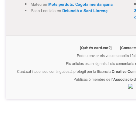
Mateu
en
Mots perduts: Càgola merdançana
Paco Leonicio
en
Defunció a Sant Llorenç
3
[Què és card.cat?]
[Contact
Podeu enviar els vostres escrits i fo
Els articles estan signats, i els comentaris
Card.cat
i tot el seu contingut està protegit per la llicencia
Creative Com
Publicació membre de
l'Associació 