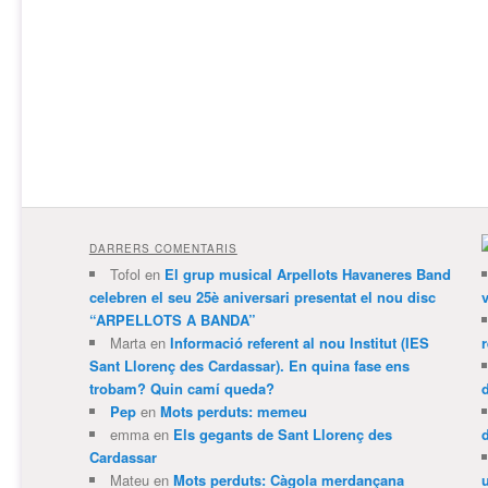
DARRERS COMENTARIS
Tofol
en
El grup musical Arpellots Havaneres Band
celebren el seu 25è aniversari presentat el nou disc
v
“ARPELLOTS A BANDA”
Marta
en
Informació referent al nou Institut (IES
Sant Llorenç des Cardassar). En quina fase ens
trobam? Quin camí queda?
Pep
en
Mots perduts: memeu
emma
en
Els gegants de Sant Llorenç des
Cardassar
Mateu
en
Mots perduts: Càgola merdançana