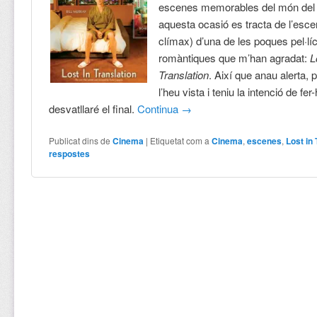
escenes memorables del món del
aquesta ocasió es tracta de l’escen
clímax) d’una de les poques pel·lí
romàntiques que m’han agradat:
L
Translation
. Així que anau alerta, 
l’heu vista i teniu la intenció de fer
desvatllaré el final.
Continua
→
Publicat dins de
Cinema
|
Etiquetat com a
Cinema
,
escenes
,
Lost in
respostes