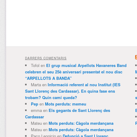
DARRERS COMENTARIS
Tofol
en
El grup musical Arpellots Havaneres Band
celebren el seu 25è aniversari presentat el nou disc
“ARPELLOTS A BANDA”
Marta
en
Informació referent al nou Institut (IES
Sant Llorenç des Cardassar). En quina fase ens
trobam? Quin camí queda?
Pep
en
Mots perduts: memeu
emma
en
Els gegants de Sant Llorenç des
Cardassar
Mateu
en
Mots perduts: Càgola merdançana
Mateu
en
Mots perduts: Càgola merdançana
Paco Leonicio
en
Defunció a Sant Llorenç