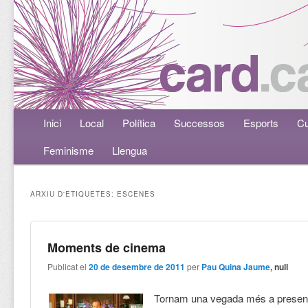
Menú principal
Inici
Aneu al contingut principal
Aneu al contingut secundari
Local
Política
Successos
Esports
Cu
Feminisme
Llengua
ARXIU D'ETIQUETES:
ESCENES
Moments de cinema
Publicat el
20 de desembre de 2011
per
Pau Quina Jaume
, null
Tornam una vegada més a presen