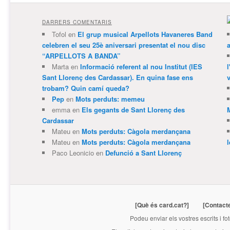
DARRERS COMENTARIS
Tofol
en
El grup musical Arpellots Havaneres Band
celebren el seu 25è aniversari presentat el nou disc
“ARPELLOTS A BANDA”
Marta
en
Informació referent al nou Institut (IES
Sant Llorenç des Cardassar). En quina fase ens
v
trobam? Quin camí queda?
Pep
en
Mots perduts: memeu
emma
en
Els gegants de Sant Llorenç des
Cardassar
Mateu
en
Mots perduts: Càgola merdançana
Mateu
en
Mots perduts: Càgola merdançana
Paco Leonicio
en
Defunció a Sant Llorenç
[Què és card.cat?]
[Contact
Podeu enviar els vostres escrits i fo