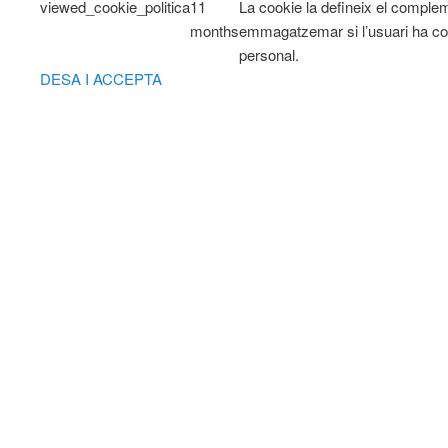
viewed_cookie_politica
11
La cookie la defineix el comple
months
emmagatzemar si l’usuari ha co
personal.
DESA I ACCEPTA