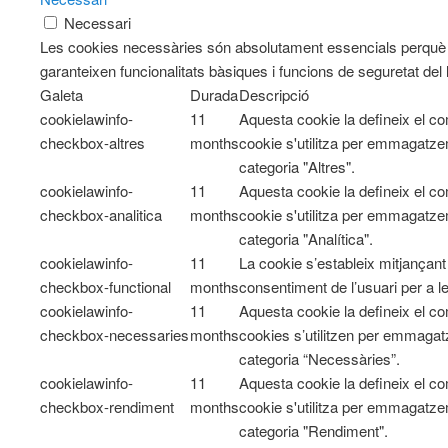
Necessari
Les cookies necessàries són absolutament essencials perquè e
garanteixen funcionalitats bàsiques i funcions de seguretat del
Galeta
Durada
Descripció
cookielawinfo-
11
Aquesta cookie la defineix el 
checkbox-altres
months
cookie s'utilitza per emmagatzem
categoria "Altres".
cookielawinfo-
11
Aquesta cookie la defineix el 
checkbox-analitica
months
cookie s'utilitza per emmagatzem
categoria "Analítica".
cookielawinfo-
11
La cookie s’estableix mitjançan
checkbox-functional
months
consentiment de l’usuari per a l
cookielawinfo-
11
Aquesta cookie la defineix el 
checkbox-necessaries
months
cookies s’utilitzen per emmagatz
categoria “Necessàries”.
cookielawinfo-
11
Aquesta cookie la defineix el 
checkbox-rendiment
months
cookie s'utilitza per emmagatzem
categoria "Rendiment".