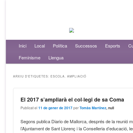
Menú principal
Inici
Aneu al contingut principal
Aneu al contingut secundari
Local
Política
Successos
Esports
Cu
Feminisme
Llengua
ARXIU D'ETIQUETES:
ESCOLA. AMPLIACIÓ
El 2017 s’ampliarà el col·legi de sa Coma
Publicat el
11 de gener de 2017
per
Tomàs Martínez
, null
Segons publica Diario de Mallorca, després de la reunió 
l’Ajuntament de Sant Llorenç i la Conselleria d’educació, le