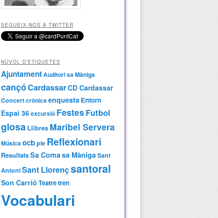
SEGUEIX-NOS A TWITTER
NÚVOL D’ETIQUETES
Ajuntament
Auditori sa Màniga
cançó
Cardassar
CD Cardassar
enquesta
Entorn
Concert
crònica
Festes
Futbol
Espai 36
excursió
glosa
Maribel Servera
Llibres
Reflexionari
ocb
Música
ple
Sa Coma
sa Màniga
Resultats
Sant
santoral
Sant Llorenç
Antoni
Son Carrió
Teatre
tren
Vocabulari