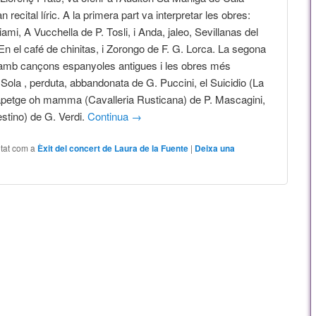
an recital líric. A la primera part va interpretar les obres:
mi, A Vucchella de P. Tosli, i Anda, jaleo, Sevillanas del
 En el café de chinitas, i Zorongo de F. G. Lorca. La segona
ic amb cançons espanyoles antigues i les obres més
Sola , perduta, abbandonata de G. Puccini, el Suicidio (La
sapetge oh mamma (Cavalleria Rusticana) de P. Mascagini,
estino) de G. Verdi.
Continua
→
tat com a
Èxit del concert de Laura de la Fuente
|
Deixa una