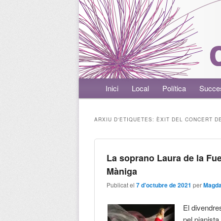
Menú principal
Inici
Aneu al contingut principal
Aneu al contingut secundari
Local
Política
Succe
ARXIU D'ETIQUETES:
ÈXIT DEL CONCERT D
La soprano Laura de la Fue
Màniga
Publicat el
7 d'octubre de 2021
per
Magda
El divendre
pel pianista