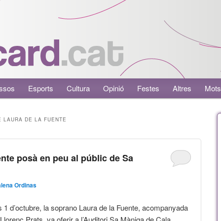
ssos
Esports
Cultura
Opinió
Festes
Altres
Mots
E LAURA DE LA FUENTE
nte posà en peu al públic de Sa
lena Ordinas
s 1 d’octubre, la soprano Laura de la Fuente, acompanyada
 Llorenç Prats, va oferir a l’Auditori Sa Màniga de Cala