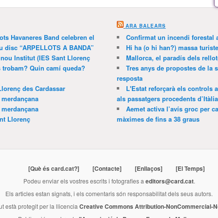
ARA BALEARS
lots Havaneres Band celebren el
Confirmat un incendi forestal
 nou disc “ARPELLOTS A BANDA”
Hi ha (o hi han?) massa turist
 nou Institut (IES Sant Llorenç
Mallorca, el paradís dels rello
ns trobam? Quin camí queda?
Tres anys de propostes de la s
resposta
Llorenç des Cardassar
L'Estat reforçarà els controls 
a merdançana
als passatgers procedents d’Itàlia
a merdançana
Aemet activa l’avís groc per ca
nt Llorenç
màximes de fins a 38 graus
[Què és card.cat?]
[Contacte]
[Enllaços]
[El Temps]
Podeu enviar els vostres escrits i fotografies a
editors@card.cat
.
Els articles estan signats, i els comentaris són responsabilitat dels seus autors.
ut està protegit per la llicencia
Creative Commons Attribution-NonCommercial-No