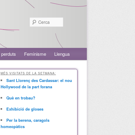
Cerca
 perduts
Feminisme
Llengua
MÉS VISITATS DE LA SETMANA:
Sant Llorenç des Cardassar: el nou
Hollywood de la part forana
Què en trobau?
Exhibició de gloses
Per la berena, caragols
homeopàtics