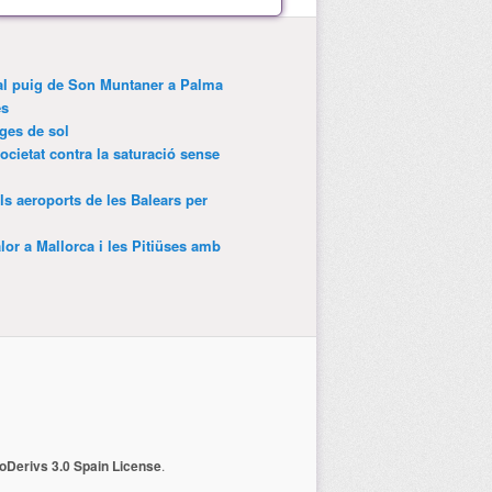
 al puig de Son Muntaner a Palma
es
tges de sol
ocietat contra la saturació sense
als aeroports de les Balears per
lor a Mallorca i les Pitiüses amb
Derivs 3.0 Spain License
.