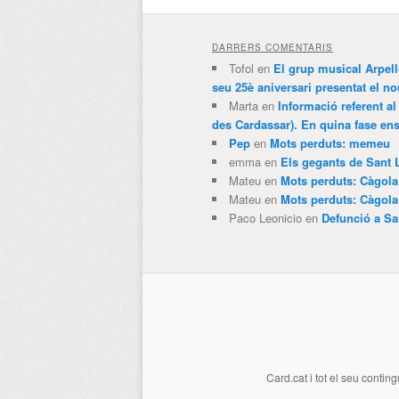
DARRERS COMENTARIS
Tofol
en
El grup musical Arpel
seu 25è aniversari presentat el
Marta
en
Informació referent al
des Cardassar). En quina fase e
Pep
en
Mots perduts: memeu
emma
en
Els gegants de Sant 
Mateu
en
Mots perduts: Càgol
Mateu
en
Mots perduts: Càgol
Paco Leonicio
en
Defunció a Sa
Card.cat
i tot el seu conting